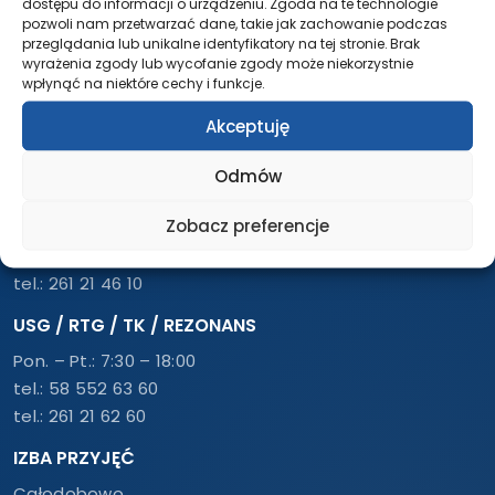
dostępu do informacji o urządzeniu. Zgoda na te technologie
pozwoli nam przetwarzać dane, takie jak zachowanie podczas
przeglądania lub unikalne identyfikatory na tej stronie. Brak
wyrażenia zgody lub wycofanie zgody może niekorzystnie
wpłynąć na niektóre cechy i funkcje.
Akceptuję
Odmów
REJESTRACJA – PRZYCHODNIA
Zobacz preferencje
Pon. – Pt.: 7:30 – 18:00
tel.:
58 500 46 10
tel.:
261 21 46 10
USG / RTG / TK / REZONANS
Pon. – Pt.: 7:30 – 18:00
tel.:
58 552 63 60
tel.:
261 21 62 60
IZBA PRZYJĘĆ
Całodobowo