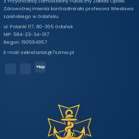
z Przychodnią Samodzielny Publiczny Zakład Opieki
Zdrowotnej imienia kontradmirała profesora Wiesława
Łasińskiego w Gdańsku
ul. Polanki 117, 80-305 Gdańsk
NIP: 584-23-34-017
Regon: 190594957
E-mail:
sekretariat@7szmw.pl