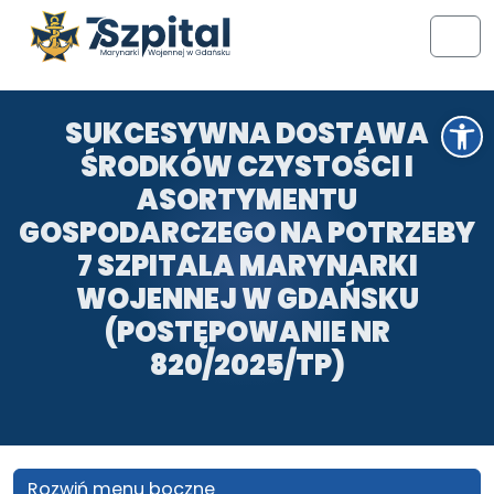
Przejdź do treści
Przejdź do stopki
Men
Otwórz pasek narzędzi
SUKCESYWNA DOSTAWA
ŚRODKÓW CZYSTOŚCI I
ASORTYMENTU
GOSPODARCZEGO NA POTRZEBY
7 SZPITALA MARYNARKI
WOJENNEJ W GDAŃSKU
(POSTĘPOWANIE NR
820/2025/TP)
Rozwiń menu boczne