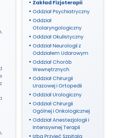
Metabolicznych
Zakład Fizjoterapii
Oddział Psychiatryczny
Oddział
Otolaryngologiczny
,
Oddział Okulistyczny
Oddział Neurologii z
Oddziałem Udarowym
Oddział Chorób
d
Wewnętrznych
e
Oddział Chirurgii
z
Urazowej i Ortopedii
Oddział Urologiczny
a
Oddział Chirurgii
Ogólnej i Onkologicznej
Oddział Anestezjologii i
Intensywnej Terapii
,
Izba Przyjęć Szpitala