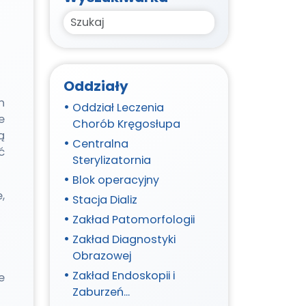
Search
Oddziały
h
Oddział Leczenia
e
Chorób Kręgosłupa
ą
Centralna
ć
Sterylizatornia
Blok operacyjny
,
Stacja Dializ
Zakład Patomorfologii
Zakład Diagnostyki
Obrazowej
Zakład Endoskopii i
e
Zaburzeń