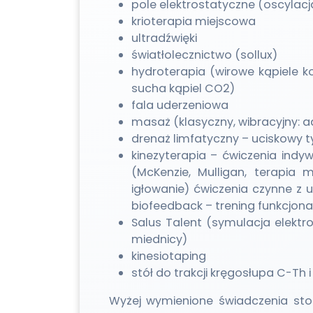
pole elektrostatyczne (oscylacj
krioterapia miejscowa
ultradźwięki
światłolecznictwo (sollux)
hydroterapia (wirowe kąpiele ko
sucha kąpiel CO2)
fala uderzeniowa
masaż (klasyczny, wibracyjny: a
drenaż limfatyczny – uciskowy t
kinezyterapia – ćwiczenia ind
(McKenzie, Mulligan, terapia
igłowanie) ćwiczenia czynne z
biofeedback – trening funkcjona
Salus Talent (symulacja elekt
miednicy)
kinesiotaping
stół do trakcji kręgosłupa C-Th i
Wyżej wymienione świadczenia sto