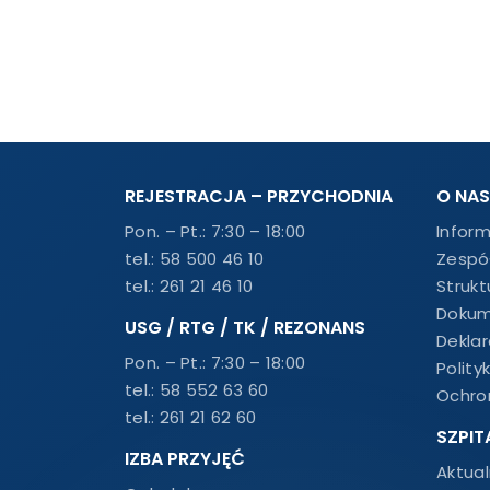
REJESTRACJA – PRZYCHODNIA
O NAS
Pon. – Pt.: 7:30 – 18:00
Infor
tel.:
58 500 46 10
Zespó
tel.:
261 21 46 10
Strukt
Dokum
USG / RTG / TK / REZONANS
Dekla
Pon. – Pt.: 7:30 – 18:00
Polity
tel.:
58 552 63 60
Ochro
tel.:
261 21 62 60
SZPIT
IZBA PRZYJĘĆ
Aktual