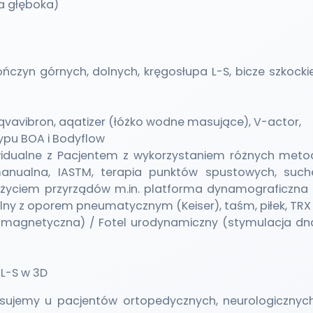
a głęboka)
ńczyn górnych, dolnych, kręgosłupa L-S, bicze szkockie
qvavibron, aqatizer (łóżko wodne masujące), V-actor,
ypu BOA i Bodyflow
ywidualne z Pacjentem z wykorzystaniem różnych meto
 manualna, IASTM, terapia punktów spustowych, such
 użyciem przyrządów m.in. platforma dynamograficzna 
lny z oporem pneumatycznym (Keiser), taśm, piłek, TRX
romagnetyczna) / Fotel urodynamiczny (stymulacja dn
 L-S w 3D
sujemy u pacjentów ortopedycznych, neurologicznych