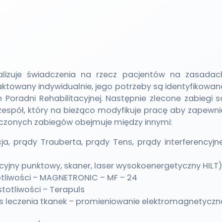
ealizuje świadczenia na rzecz pacjentów na zasadac
aktowany indywidualnie, jego potrzeby są identyfikowan
 Poradni Rehabilitacyjnej. Następnie zlecone zabiegi s
zespół, który na bieżąco modyfikuje pracę aby zapewni
adczonych zabiegów obejmuje między innymi:
ja, prądy Trauberta, prądy Tens, prądy interferencyjne
cyjny punktowy, skaner, laser wysokoenergetyczny HILT)
otliwości – MAGNETRONIC – MF – 24
totliwości – Terapuls
s leczenia tkanek – promieniowanie elektromagnetyczn