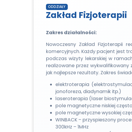
ODDZIAŁY
Zakład Fizjoterapii
Zakres działalności:
Nowoczesny Zakład Fizjoterapii r
komercyjnych. Każdy pacjent jest tr
podczas wizyty lekarskiej w ramach
realizowane przez wykwalifikowany 
jak najlepsze rezultaty. Zakres świ
elektroterapia (elektrostymulac
jonoforeza, diadynamik itp.)
laseroterapia (laser biostymula
pole magnetyczne niskiej częst
pole magnetyczne wysokiej częs
WINBACK – przyspieszony proce
300kHz – 1MHz