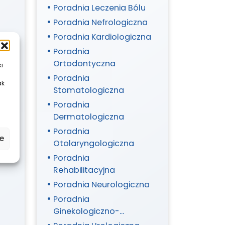
Poradnia Leczenia Bólu
Poradnia Nefrologiczna
Poradnia Kardiologiczna
Poradnia
Ortodontyczna
ki
Poradnia
ak
Stomatologiczna
Poradnia
Dermatologiczna
Poradnia
e
Otolaryngologiczna
Poradnia
Rehabilitacyjna
Poradnia Neurologiczna
Poradnia
Ginekologiczno-
Położnicza