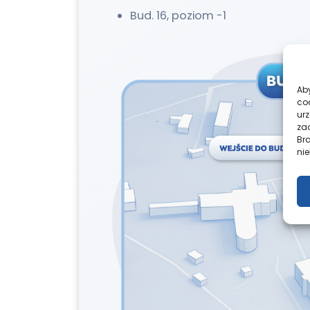
Bud. 16, poziom -1
Aby
co
ur
zac
Br
nie