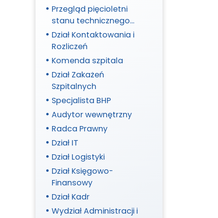
Przegląd pięcioletni
stanu technicznego
budynków/budowli i
Dział Kontaktowania i
jego otoczenia oraz
Rozliczeń
instalacji elektrycznej i
Komenda szpitala
piorunochronowej
Dział Zakażeń
(POSTĘPOWANIE
Szpitalnych
398/2026/R do wniosku
Specjalista BHP
305/2026/R)
Audytor wewnętrzny
Radca Prawny
Dział IT
Dział Logistyki
Dział Księgowo-
Finansowy
Dział Kadr
Wydział Administracji i