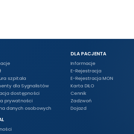
DLA PACJENTA
macje
Informacje
ł
E-Rejestracja
ura szpitala
E-Rejestracja MON
enty dla Sygnalistów
Karta DILO
racja dostępności
Cennik
ka prywatności
Zadzwoń
na danych osobowych
Dojazd
AL
ności