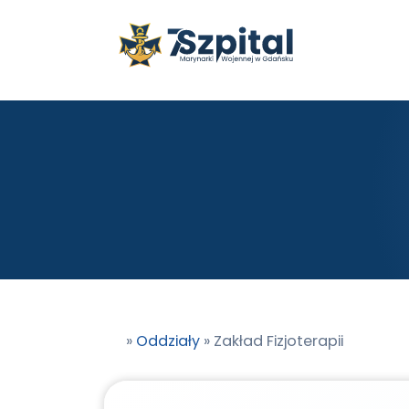
Przejdź do treści
Przejdź do stopki
»
Oddziały
»
Zakład Fizjoterapii