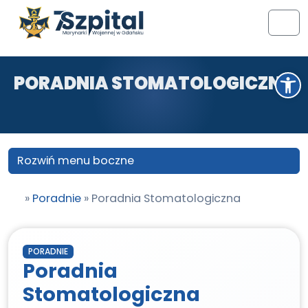
Przejdź do treści
Przejdź do stopki
Men
Otwórz pasek narzędzi
PORADNIA STOMATOLOGICZNA
Rozwiń menu boczne
»
Poradnie
»
Poradnia Stomatologiczna
PORADNIE
Poradnia
Stomatologiczna