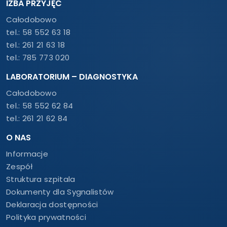
IZBA PRZYJĘĆ
Całodobowo
tel.:
58 552 63 18
tel.:
261 21 63 18
tel.:
785 773 020
LABORATORIUM – DIAGNOSTYKA
Całodobowo
tel.:
58 552 62 84
tel.:
261 21 62 84
O NAS
Informacje
Zespół
Struktura szpitala
Dokumenty dla Sygnalistów
Deklaracja dostępności
Polityka prywatności