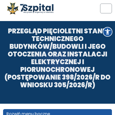
Przejdź do treści
Przejdź do stopki
Men
Otwórz pasek narzędzi
PRZEGLĄD PIĘCIOLETNI STANU
TECHNICZNEGO
BUDYNKÓW/BUDOWLI I JEGO
OTOCZENIA ORAZ INSTALACJI
ELEKTRYCZNEJ I
PIORUNOCHRONOWEJ
(POSTĘPOWANIE 398/2026/R DO
WNIOSKU 305/2026/R)
Rozwiń menu boczne