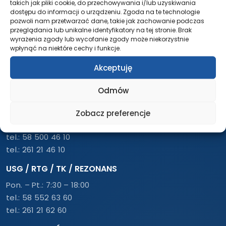
takich jak pliki cookie, do przechowywania i/lub uzyskiwania
dostępu do informacji o urządzeniu. Zgoda na te technologie
Udostępnij ten post
pozwoli nam przetwarzać dane, takie jak zachowanie podczas
przeglądania lub unikalne identyfikatory na tej stronie. Brak
wyrażenia zgody lub wycofanie zgody może niekorzystnie
wpłynąć na niektóre cechy i funkcje.
Akceptuję
Odmów
REJESTRACJA – PRZYCHODNIA
Zobacz preferencje
Pon. – Pt.: 7:30 – 18:00
tel.:
58 500 46 10
tel.:
261 21 46 10
USG / RTG / TK / REZONANS
Pon. – Pt.: 7:30 – 18:00
tel.:
58 552 63 60
tel.:
261 21 62 60