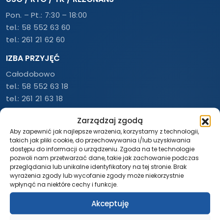
Pon. – Pt.: 7:30 – 18:00
tel.:
58 552 63 60
tel.:
261 21 62 60
IZBA PRZYJĘĆ
Całodobowo
tel.:
58 552 63 18
tel.:
261 21 63 18
tel.:
785 773 020
Zarządzaj zgodą
LABORATORIUM – DIAGNOSTYKA
Aby zapewnić jak najlepsze wrażenia, korzystamy z technologii,
takich jak pliki cookie, do przechowywania i/lub uzyskiwania
Całodobowo
dostępu do informacji o urządzeniu. Zgoda na te technologie
tel.:
58 552 62 84
pozwoli nam przetwarzać dane, takie jak zachowanie podczas
przeglądania lub unikalne identyfikatory na tej stronie. Brak
tel.:
261 21 62 84
wyrażenia zgody lub wycofanie zgody może niekorzystnie
wpłynąć na niektóre cechy i funkcje.
O NAS
Akceptuję
Informacje
Zespół