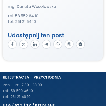
mgr Danuta Wesołowska
tel.: 58 552 64 10
tel.: 261 21 64 10
Udostępnij ten post
REJESTRACJA – PRZYCHODNIA
Pon. – Pt.: 7:30 – 18:00
tel.:
58 500 46 10
tel.:
261 21 46 10
USG / RTG / TK / REZONANS