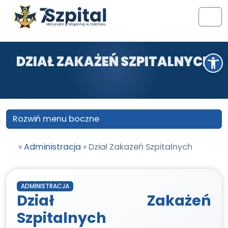
Przejdź do treści
Przejdź do stopki
Men
Otwórz pasek narzędzi
DZIAŁ ZAKAŻEŃ SZPITALNYCH
Rozwiń menu boczne
»
Administracja
»
Dział Zakażeń Szpitalnych
ADMINISTRACJA
Dział Zakażeń
Szpitalnych