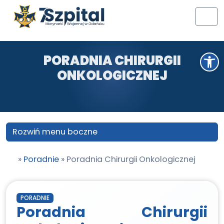
Przejdź do treści
Przejdź do stopki
Men
Otwórz pasek narzędzi
PORADNIA CHIRURGII
ONKOLOGICZNEJ
Rozwiń menu boczne
»
Poradnie
»
Poradnia Chirurgii Onkologicznej
PORADNIE
Poradnia Chirurgii