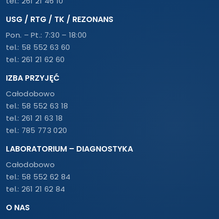
tel.:
261 21 46 10
USG / RTG / TK / REZONANS
Pon. – Pt.: 7:30 – 18:00
tel.:
58 552 63 60
tel.:
261 21 62 60
IZBA PRZYJĘĆ
Całodobowo
tel.:
58 552 63 18
tel.:
261 21 63 18
tel.:
785 773 020
LABORATORIUM – DIAGNOSTYKA
Całodobowo
tel.:
58 552 62 84
tel.:
261 21 62 84
O NAS