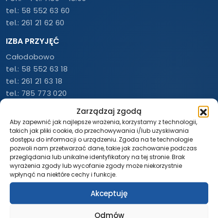
tel.:
58 552 63 60
tel.:
261 21 62 60
IZBA PRZYJĘĆ
Całodobowo
tel.:
58 552 63 18
tel.:
261 21 63 18
tel.:
785 773 020
Zarządzaj zgodą
LABORATORIUM – DIAGNOSTYKA
Aby zapewnić jak najlepsze wrażenia, korzystamy z technologii,
Całodobowo
takich jak pliki cookie, do przechowywania i/lub uzyskiwania
tel.:
58 552 62 84
dostępu do informacji o urządzeniu. Zgoda na te technologie
pozwoli nam przetwarzać dane, takie jak zachowanie podczas
tel.:
261 21 62 84
przeglądania lub unikalne identyfikatory na tej stronie. Brak
wyrażenia zgody lub wycofanie zgody może niekorzystnie
O NAS
wpłynąć na niektóre cechy i funkcje.
Informacje
Akceptuję
Zespół
Struktura szpitala
Odmów