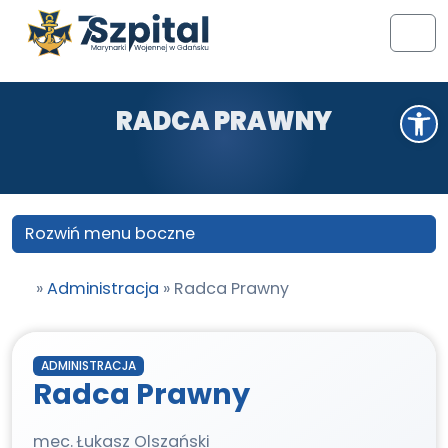
Przejdź do treści
Przejdź do stopki
Men
Otwórz pasek narzędzi
RADCA PRAWNY
Rozwiń menu boczne
»
Administracja
»
Radca Prawny
ADMINISTRACJA
Radca Prawny
mec. Łukasz Olszański