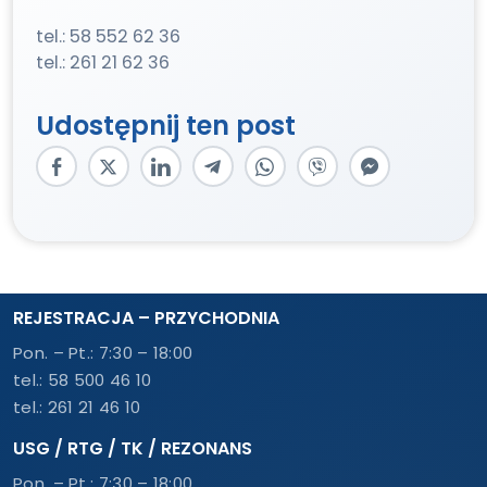
tel.: 58 552 62 36
tel.: 261 21 62 36
Udostępnij ten post
REJESTRACJA – PRZYCHODNIA
Pon. – Pt.: 7:30 – 18:00
tel.:
58 500 46 10
tel.:
261 21 46 10
USG / RTG / TK / REZONANS
Pon. – Pt.: 7:30 – 18:00