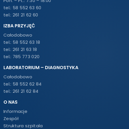
Pon. – Pt.: 7:30 – 18:00
tel.:
58 552 63 60
tel.:
261 21 62 60
IZBA PRZYJĘĆ
Całodobowo
tel.:
58 552 63 18
tel.:
261 21 63 18
tel.:
785 773 020
LABORATORIUM – DIAGNOSTYKA
Całodobowo
tel.:
58 552 62 84
tel.:
261 21 62 84
O NAS
Informacje
Zespół
Struktura szpitala