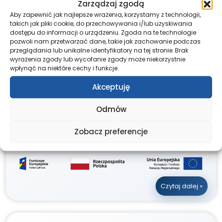
Zarządzaj zgodą
PROJEKTY
2024-11-03
Aby zapewnić jak najlepsze wrażenia, korzystamy z technologii,
Budowa ogólnodostępnej platformy
takich jak pliki cookie, do przechowywania i/lub uzyskiwania
wysokiej jakości i dostępności e-usług
dostępu do informacji o urządzeniu. Zgoda na te technologie
pozwoli nam przetwarzać dane, takie jak zachowanie podczas
publicznych w podmiotach leczniczych
przeglądania lub unikalne identyfikatory na tej stronie. Brak
utworzonych i nadzorowanych przez
wyrażenia zgody lub wycofanie zgody może niekorzystnie
Ministerstwo Obrony Narodowej
wpłynąć na niektóre cechy i funkcje.
Ministerstwo Obrony Narodowej buduje system
Akceptuję
publicznych usług świadczonych drogą
elektroniczną, służących zwiększeniu
Odmów
wykorzystania technologii informacyjnych i
Zobacz preferencje
komunikacyjnych dla poprawy jakości
udzielanych świadczeń zdrowotnych.
Czytaj dalej »