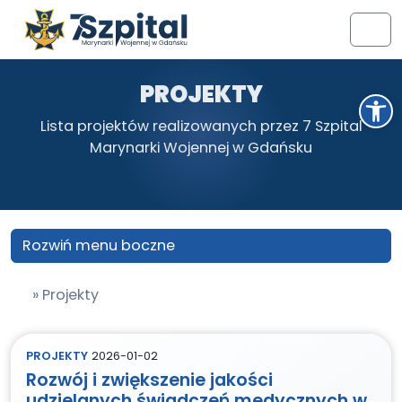
Przejdź do treści
Przejdź do stopki
Men
PROJEKTY
Otwórz pasek narzędzi
Lista projektów realizowanych przez 7 Szpital
Marynarki Wojennej w Gdańsku
Rozwiń menu boczne
»
Projekty
PROJEKTY
2026-01-02
Rozwój i zwiększenie jakości
udzielanych świadczeń medycznych w