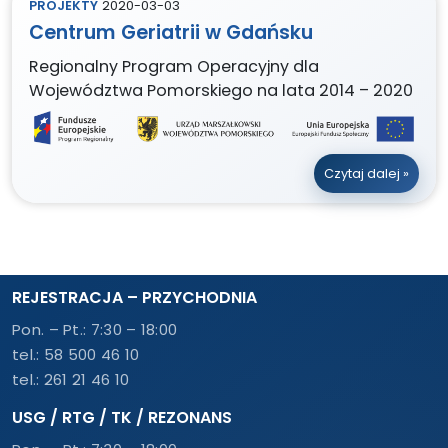
PROJEKTY
2020-03-03
Centrum Geriatrii w Gdańsku
Regionalny Program Operacyjny dla
Województwa Pomorskiego na lata 2014 – 2020
Czytaj dalej »
REJESTRACJA – PRZYCHODNIA
Pon. – Pt.: 7:30 – 18:00
tel.:
58 500 46 10
tel.:
261 21 46 10
USG / RTG / TK / REZONANS