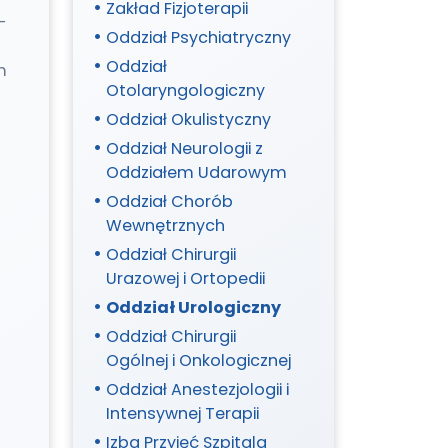
Metabolicznych
Zakład Fizjoterapii
-
Oddział Psychiatryczny
Oddział
m
Otolaryngologiczny
Oddział Okulistyczny
Oddział Neurologii z
Oddziałem Udarowym
Oddział Chorób
Wewnętrznych
Oddział Chirurgii
Urazowej i Ortopedii
Oddział Urologiczny
Oddział Chirurgii
Ogólnej i Onkologicznej
Oddział Anestezjologii i
Intensywnej Terapii
Izba Przyjęć Szpitala