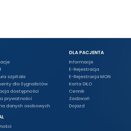
DLA PACJENTA
macje
Informacje
ł
E-Rejestracja
ura szpitala
E-Rejestracja MON
enty dla Sygnalistów
Karta DILO
racja dostępności
Cennik
ka prywatności
Zadzwoń
na danych osobowych
Dojazd
AL
ności