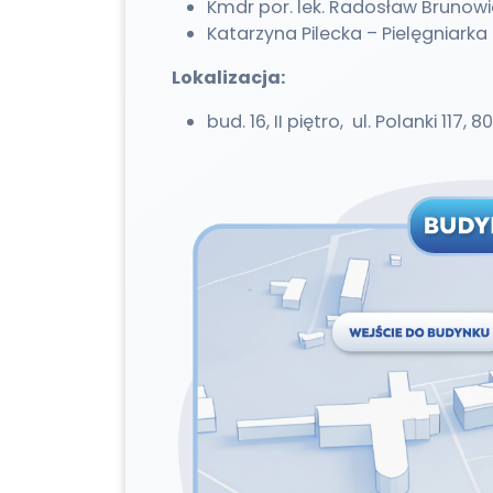
Kmdr por. lek. Radosław Brunowi
Katarzyna Pilecka – Pielęgniark
Lokalizacja:
bud. 16, II piętro, ul. Polanki 11