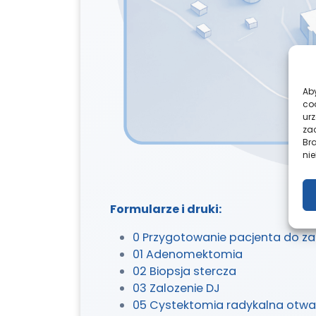
Aby
co
ur
zac
Br
nie
Formularze i druki:
0 Przygotowanie pacjenta do za
01 Adenomektomia
02 Biopsja stercza
03 Zalozenie DJ
05 Cystektomia radykalna otwa