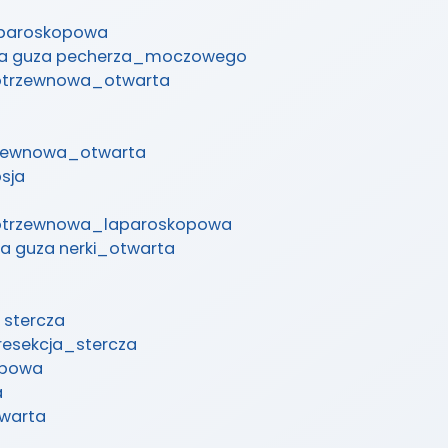
aparoskopowa
cja guza pecherza_moczowego
zotrzewnowa_otwarta
trzewnowa_otwarta
psja
ezotrzewnowa_laparoskopowa
ja guza nerki_otwarta
 stercza
resekcja_stercza
opowa
a
twarta