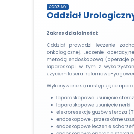
ODDZIAŁY
Oddział Urologiczn
Zakres działalności:
Oddział prowadzi leczenie zach
onkologicznej. Leczenie operacyj
metodą endoskopową (operacje pr
laparoskopii w tym z wykorzystan
użyciem lasera holomowo-yagowe
Wykonywane są następujące operacj
laparoskopowe usunięcie sterc
laparoskopowe usunięcie nerki
elekroresekcje guzów stercza (
endoskopowe , przezskórne usuni
endoskopowe leczenie schorze
endoskopowe operacje stercza