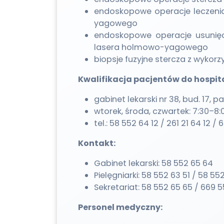
endoskopowe operacje leczeni
yagowego
endoskopowe operacje usuni
lasera holmowo-yagowego
biopsje fuzyjne stercza z wykorz
Kwalifikacja pacjentów do hospit
gabinet lekarski nr 38, bud. 17, pa
wtorek, środa, czwartek: 7:30–8:
tel.: 58 552 64 12 / 261 21 64 12 /
Kontakt:
Gabinet lekarski: 58 552 65 64
Pielęgniarki: 58 552 63 51 / 58 55
Sekretariat: 58 552 65 65 / 669 
Personel medyczny: