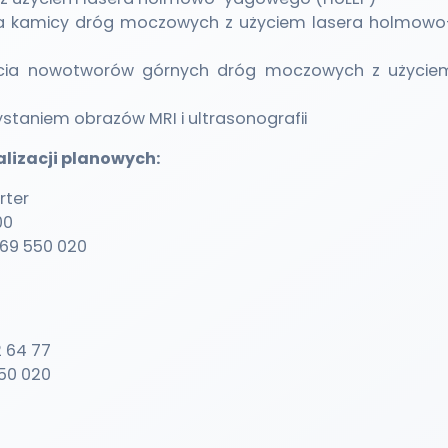
a kamicy dróg moczowych z użyciem lasera holmowo
ęcia nowotworów górnych dróg moczowych z użycie
ystaniem obrazów MRI i ultrasonografii
alizacji planowych:
rter
00
 669 550 020
2 64 77
550 020