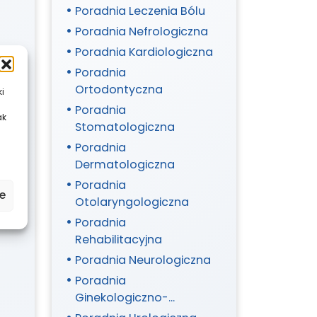
Poradnia Leczenia Bólu
Poradnia Nefrologiczna
Poradnia Kardiologiczna
Poradnia
Ortodontyczna
ki
Poradnia
ak
Stomatologiczna
Poradnia
Dermatologiczna
Poradnia
e
Otolaryngologiczna
Poradnia
Rehabilitacyjna
Poradnia Neurologiczna
Poradnia
Ginekologiczno-
Położnicza