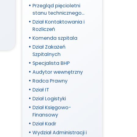
Przegląd pięcioletni
stanu technicznego
budynków/budowli i
Dział Kontaktowania i
jego otoczenia oraz
Rozliczeń
instalacji elektrycznej i
Komenda szpitala
piorunochronowej
Dział Zakażeń
(POSTĘPOWANIE
Szpitalnych
398/2026/R do wniosku
Specjalista BHP
305/2026/R)
Audytor wewnętrzny
Radca Prawny
Dział IT
Dział Logistyki
Dział Księgowo-
Finansowy
Dział Kadr
Wydział Administracji i