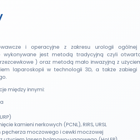
y
owawcze i operacyjne z zakresu urologii ogólnej 
ne wykonywane jest metodą tradycyjną czyli otwartą
zezcewkowe ) oraz metodą mało inwazyjną z użycie
iem laparoskopii w technologii 3D, a także zabiegi 
go.
e między innymi:
za
TURP)
ęcie kamieni nerkowych (PCNL), RIRS, URSL
ń pęcherza moczowego i cewki moczowej
 z użyciem lasera holmowo-yagowego (HoLEP)