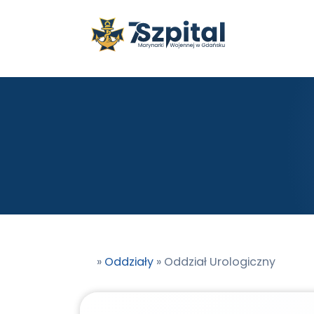
Przejdź do treści
Przejdź do stopki
»
Oddziały
»
Oddział Urologiczny