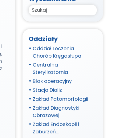
Search
Oddziały
i
Oddział Leczenia
,
Chorób Kręgosłupa
m
Centralna
z
Sterylizatornia
Blok operacyjny
Stacja Dializ
Zakład Patomorfologii
Zakład Diagnostyki
Obrazowej
Zakład Endoskopii i
Zaburzeń