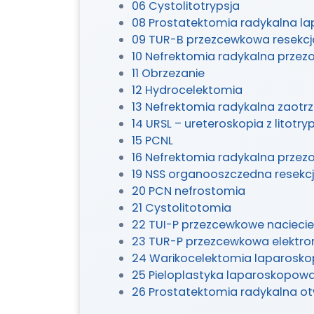
06 Cystolitotrypsja
08 Prostatektomia radykalna l
09 TUR-B przezcewkowa resek
10 Nefrektomia radykalna prze
11 Obrzezanie
12 Hydrocelektomia
13 Nefrektomia radykalna zao
14 URSL – ureteroskopia z litotry
15 PCNL
16 Nefrektomia radykalna prz
19 NSS organooszczedna resekc
20 PCN nefrostomia
21 Cystolitotomia
22 TUI-P przezcewkowe naciecie
23 TUR-P przezcewkowa elektro
24 Warikocelektomia laparosk
25 Pieloplastyka laparoskopow
26 Prostatektomia radykalna o