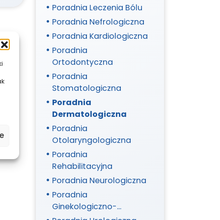
Poradnia Leczenia Bólu
Poradnia Nefrologiczna
Poradnia Kardiologiczna
Poradnia
Ortodontyczna
ki
Poradnia
ak
Stomatologiczna
Poradnia
Dermatologiczna
Poradnia
e
Otolaryngologiczna
Poradnia
Rehabilitacyjna
Poradnia Neurologiczna
Poradnia
Ginekologiczno-
Położnicza