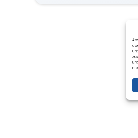
Aby
co
ur
zac
Br
nie