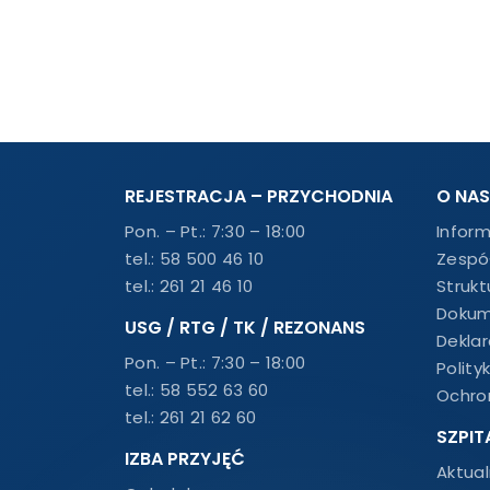
REJESTRACJA – PRZYCHODNIA
O NAS
Pon. – Pt.: 7:30 – 18:00
Infor
tel.:
58 500 46 10
Zespó
tel.:
261 21 46 10
Strukt
Dokum
USG / RTG / TK / REZONANS
Dekla
Pon. – Pt.: 7:30 – 18:00
Polity
tel.:
58 552 63 60
Ochro
tel.:
261 21 62 60
SZPIT
IZBA PRZYJĘĆ
Aktual