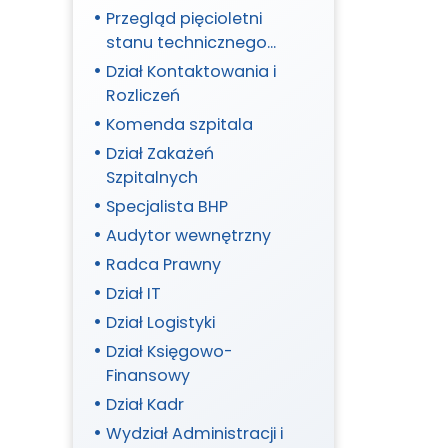
Przegląd pięcioletni
stanu technicznego
budynków/budowli i
Dział Kontaktowania i
jego otoczenia oraz
Rozliczeń
instalacji elektrycznej i
Komenda szpitala
piorunochronowej
Dział Zakażeń
(POSTĘPOWANIE
Szpitalnych
398/2026/R do wniosku
Specjalista BHP
305/2026/R)
Audytor wewnętrzny
Radca Prawny
Dział IT
Dział Logistyki
Dział Księgowo-
Finansowy
Dział Kadr
Wydział Administracji i