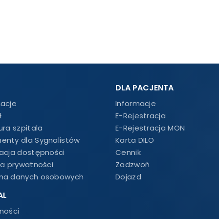
DLA PACJENTA
macje
Informacje
ł
E-Rejestracja
ura szpitala
E-Rejestracja MON
enty dla Sygnalistów
Karta DILO
racja dostępności
Cennik
ka prywatności
Zadzwoń
na danych osobowych
Dojazd
AL
ności