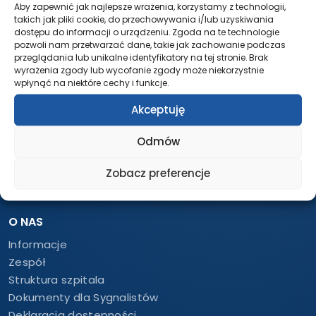
Aby zapewnić jak najlepsze wrażenia, korzystamy z technologii,
tel.:
261 21 62 60
takich jak pliki cookie, do przechowywania i/lub uzyskiwania
dostępu do informacji o urządzeniu. Zgoda na te technologie
IZBA PRZYJĘĆ
pozwoli nam przetwarzać dane, takie jak zachowanie podczas
Całodobowo
przeglądania lub unikalne identyfikatory na tej stronie. Brak
wyrażenia zgody lub wycofanie zgody może niekorzystnie
tel.:
58 552 63 18
wpłynąć na niektóre cechy i funkcje.
tel.:
261 21 63 18
Akceptuję
tel.:
785 773 020
LABORATORIUM – DIAGNOSTYKA
Odmów
Całodobowo
Zobacz preferencje
tel.:
58 552 62 84
tel.:
261 21 62 84
O NAS
Informacje
Zespół
Struktura szpitala
Dokumenty dla Sygnalistów
Deklaracja dostępności