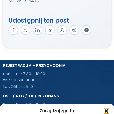
tel.: 261 21 64 07
Udostępnij ten post
REJESTRACJA – PRZYCHODNIA
Pon. – Pt.: 7:30 – 18:00
tel.:
58 500 46 10
tel.:
261 21 46 10
USG / RTG / TK / REZONANS
Pon. – Pt.: 7:30 – 18:00
Zarządzaj zgodą
tel.:
58 552 63 60