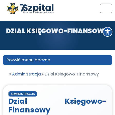
Przejdź do treści
Przejdź do stopki
Men
Otwórz pasek narzędzi
DZIAŁ KSIĘGOWO-FINANSOWY
Rozwiń menu boczne
»
Administracja
»
Dział Księgowo-Finansowy
ADMINISTRACJA
Dział Księgowo-
Finansowy