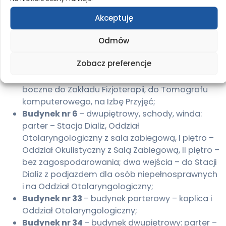
Oddział Chirurgii Urazowej i Ortopedii, Oddział
Anestezjologii i Intensywnej Terapii, blok
Akceptuję
operacyjny; III – piętro – Oddział Chirurgii Ogólnej
Odmów
i Onkologicznej, Oddział Urologii; budynek
wyposażony w schody po prawej i lewej stronie
Zobacz preferencje
obiektu, windę, cztery wejścia: główne z
podjazdem dla osób niepełnosprawnych i
boczne do Zakładu Fizjoterapii, do Tomografu
komputerowego, na Izbę Przyjęć;
Budynek nr 6
– dwupiętrowy, schody, winda:
parter – Stacja Dializ, Oddział
Otolaryngologiczny z sala zabiegową, I piętro –
Oddział Okulistyczny z Salą Zabiegową, II piętro –
bez zagospodarowania; dwa wejścia – do Stacji
Dializ z podjazdem dla osób niepełnosprawnych
i na Oddział Otolaryngologiczny;
Budynek nr 33
– budynek parterowy – kaplica i
Oddział Otolaryngologiczny;
Budynek nr 34
– budynek dwupiętrowy: parter –