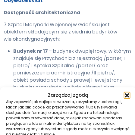
Obywatelskich
.
Dostępność architektoniczna
7 Szpital Marynarki Wojennej w Gdańsku jest
obiektem składającym się z siedmiu budynków
wielokondygnacyjnych:
Budynek nr 17
– budynek dwupiętrowy, w którym
znajduje się Przychodnia z rejestracją /parter, I
piętro/ i Apteka Szpitalna /parter/ oraz
pomieszczenia administracyjne /II piętro/;
obiekt posiada schody z prawej i lewej strony
budynku oraz windę, wejście główne i dwa
boczne z podjazdem dla osób
Zarządzaj zgodą
niepełnosprawnych;
Aby zapewnić jak najlepsze wrażenia, korzystamy z technologii,
takich jak pliki cookie, do przechowywania i/lub uzyskiwania
Budynek nr 16
– obiekt czterokondygnacyjny:
dostępu do informacji o urządzeniu. Zgoda na te technologie
poziom -1 – Zakład Fizjoterapii, Centralna
pozwoli nam przetwarzać dane, takie jak zachowanie podczas
Sterylizatornia, parter – Zakład Radiologii,
przeglądania lub unikalne identyfikatory na tej stronie. Brak
wyrażenia zgody lub wycofanie zgody może niekorzystnie wpłynąć
Tomograf komputerowy, Izba Przyjęć; I piętro –
na niektóre cechy i funkcje.