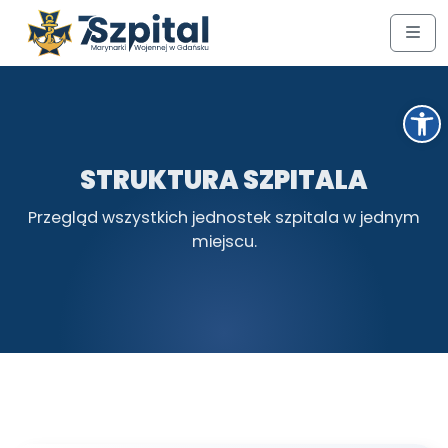
Przejdź do treści
Przejdź do stopki
Men
Ot
STRUKTURA SZPITALA
Przegląd wszystkich jednostek szpitala w jednym
miejscu.