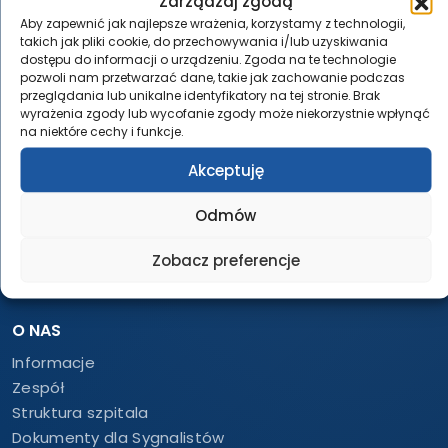
Zarządzaj zgodą
tel.:
58 552 63 60
Aby zapewnić jak najlepsze wrażenia, korzystamy z technologii,
tel.:
261 21 62 60
takich jak pliki cookie, do przechowywania i/lub uzyskiwania
dostępu do informacji o urządzeniu. Zgoda na te technologie
IZBA PRZYJĘĆ
pozwoli nam przetwarzać dane, takie jak zachowanie podczas
przeglądania lub unikalne identyfikatory na tej stronie. Brak
Całodobowo
wyrażenia zgody lub wycofanie zgody może niekorzystnie wpłynąć
tel.:
58 552 63 18
na niektóre cechy i funkcje.
tel.:
261 21 63 18
Akceptuję
tel.:
785 773 020
LABORATORIUM – DIAGNOSTYKA
Odmów
Całodobowo
Zobacz preferencje
tel.:
58 552 62 84
tel.:
261 21 62 84
O NAS
Informacje
Zespół
Struktura szpitala
Dokumenty dla Sygnalistów