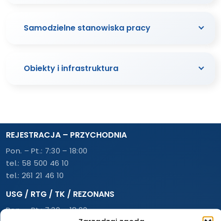
Samodzielne stanowiska pracy
Obiekty i infrastruktura
REJESTRACJA – PRZYCHODNIA
Pon. – Pt.: 7:30 – 18:00
tel.:
58 500 46 10
tel.:
261 21 46 10
USG / RTG / TK / REZONANS
Pon. – Pt.: 7:30 – 18:00