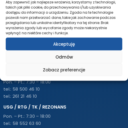
Aby zapewnić jak najlepsze wrażenia, korzystamy z technologii,
takich jak pliki cookie, do przechowywania i/lub uzyskiwania
dostępu do informacji o urządzeniu. Zgoda na te technologie
pozwoli nam przetwarzać dane, takie jak zachowanie podczas
Udostępnij ten post
przeglądania lub unikalne identyfikatory na tej stronie. Brak
wyrażenia zgody lub wycofanie zgody może niekorzystnie
wpłynąć na niektóre cechy i funkcje.
Akceptuję
Odmów
Zobacz preferencje
REJESTRACJA – PRZYCHODNIA
Pon. – Pt.: 7:30 – 18:00
tel.:
58 500 46 10
tel.:
261 21 46 10
USG / RTG / TK / REZONANS
Pon. – Pt.: 7:30 – 18:00
tel.:
58 552 63 60