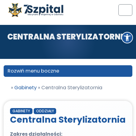
Przejdź do treści
Przejdź do stopki
Men
Otwórz pasek narzędzi
CENTRALNA STERYLIZATORNIA
Rozwiń menu boczne
»
Gabinety
»
Centralna Sterylizatornia
GABINETY
ODDZIAŁY
Centralna Sterylizatornia
Zakres działalności: