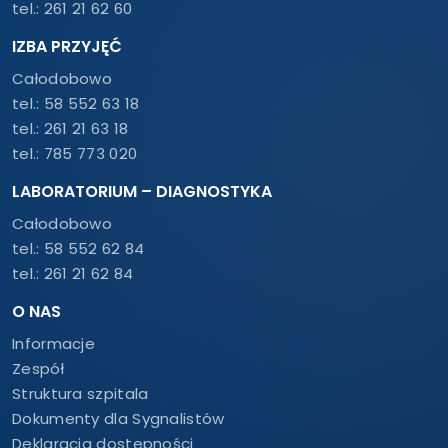
tel.:
261 21 62 60
IZBA PRZYJĘĆ
Całodobowo
tel.:
58 552 63 18
tel.:
261 21 63 18
tel.:
785 773 020
LABORATORIUM – DIAGNOSTYKA
Całodobowo
tel.:
58 552 62 84
tel.:
261 21 62 84
O NAS
Informacje
Zespół
Struktura szpitala
Dokumenty dla Sygnalistów
Deklaracja dostępności