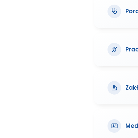
Por
Pra
Zak
Med