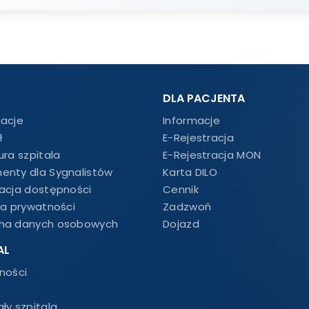
DLA PACJENTA
macje
Informacje
ł
E-Rejestracja
ura szpitala
E-Rejestracja MON
enty dla Sygnalistów
Karta DILO
racja dostępności
Cennik
ka prywatności
Zadzwoń
na danych osobowych
Dojazd
AL
ności
ły szpitala