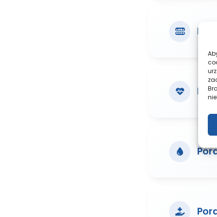
Por
Aby
co
ur
zac
Br
Por
nie
Por
Pora