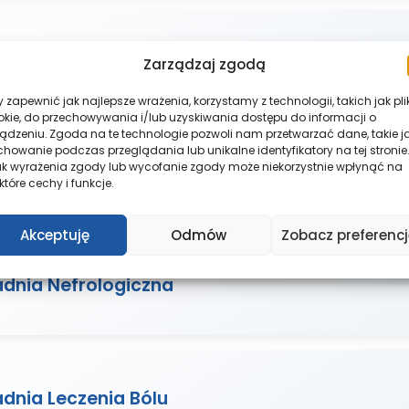
adnia Ortodontyczna
Zarządzaj zgodą
 zapewnić jak najlepsze wrażenia, korzystamy z technologii, takich jak pli
okie, do przechowywania i/lub uzyskiwania dostępu do informacji o
ządzeniu. Zgoda na te technologie pozwoli nam przetwarzać dane, takie j
howanie podczas przeglądania lub unikalne identyfikatory na tej stronie.
ak wyrażenia zgody lub wycofanie zgody może niekorzystnie wpłynąć na
adnia Kardiologiczna
które cechy i funkcje.
Akceptuję
Odmów
Zobacz preferencj
adnia Nefrologiczna
dnia Leczenia Bólu