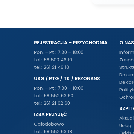
REJESTRACJA – PRZYCHODNIA
O NAS
Pon. – Pt.: 7:30 – 18:00
Infor
tel.:
58 500 46 10
Zespó
tel.:
261 21 46 10
Strukt
Dokum
USG / RTG / TK / REZONANS
Dekla
Pon. – Pt.: 7:30 – 18:00
Polity
tel.:
58 552 63 60
Ochro
tel.:
261 21 62 60
SZPIT
IZBA PRZYJĘĆ
Aktual
Całodobowo
Usługi
tel.:
58 552 63 18
Oddzia