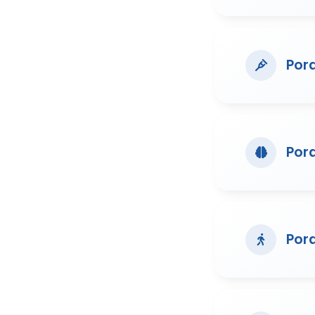
Pora
Por
Pora