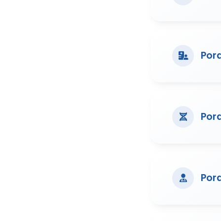
Pora
Por
Por