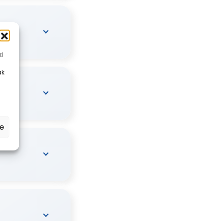
ki
ak
e