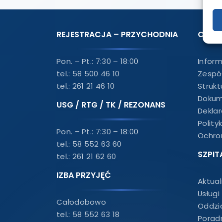
REJESTRACJA – PRZYCHODNIA
O NAS
Pon. – Pt.: 7:30 – 18:00
Infor
tel.:
58 500 46 10
Zespó
tel.:
261 21 46 10
Strukt
Dokum
USG / RTG / TK / REZONANS
Dekla
Polity
Pon. – Pt.: 7:30 – 18:00
Ochro
tel.:
58 552 63 60
SZPIT
tel.:
261 21 62 60
IZBA PRZYJĘĆ
Aktual
Usługi
Całodobowo
Oddzia
tel.:
58 552 63 18
Porad