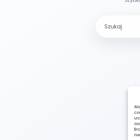
Szybki
Aby
co
ur
zac
Br
nie