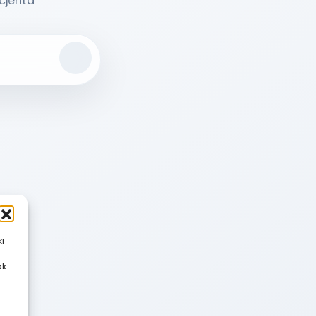
acjenta
Search
ki
ak