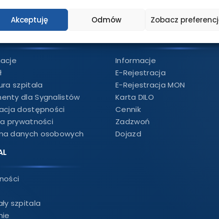
Akceptuję
Odmów
Zobacz preferencj
DLA PACJENTA
macje
Informacje
ł
E-Rejestracja
ura szpitala
E-Rejestracja MON
enty dla Sygnalistów
Karta DILO
racja dostępności
Cennik
ka prywatności
Zadzwoń
na danych osobowych
Dojazd
AL
ności
ły szpitala
nie