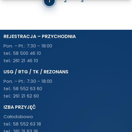
Current Page
1
Page
Page
2
3
REJESTRACJA – PRZYCHODNIA
Pon. – Pt.: 7:30 – 18:00
tel.:
58 500 46 10
tel.:
261 21 46 10
USG / RTG / TK / REZONANS
Pon. – Pt.: 7:30 – 18:00
tel.:
58 552 63 60
tel.:
261 21 62 60
IZBA PRZYJĘĆ
Całodobowo
tel.:
58 552 63 18
tel.:
261 21 63 18