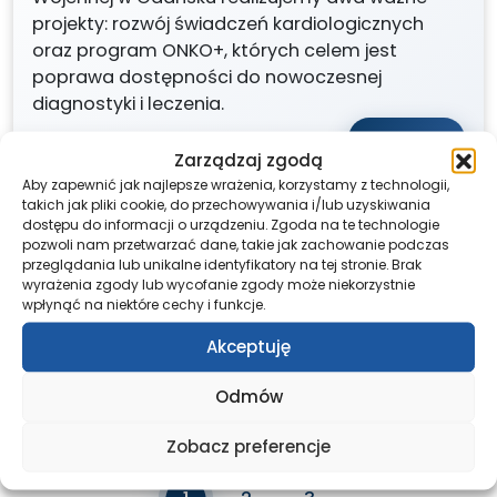
projekty: rozwój świadczeń kardiologicznych
oraz program ONKO+, których celem jest
poprawa dostępności do nowoczesnej
diagnostyki i leczenia.
Czytaj dalej »
Zarządzaj zgodą
Aby zapewnić jak najlepsze wrażenia, korzystamy z technologii,
takich jak pliki cookie, do przechowywania i/lub uzyskiwania
dostępu do informacji o urządzeniu. Zgoda na te technologie
AKTUALNOŚCI
2026-06-30
pozwoli nam przetwarzać dane, takie jak zachowanie podczas
7SZMW na Opener Festival
przeglądania lub unikalne identyfikatory na tej stronie. Brak
wyrażenia zgody lub wycofanie zgody może niekorzystnie
W dniach 1-4 lipca, w godzinach 15:00-20:00,
wpłynąć na niektóre cechy i funkcje.
zapraszamy Was do naszego stoiska w
Akceptuję
Cybermiasteczku, przy wejściu od strony
Kosakowa.
Odmów
Czytaj dalej »
Zobacz preferencje
Page navigation