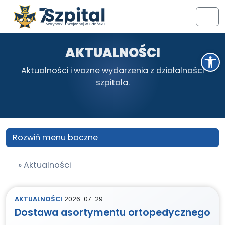
Przejdź do treści
Przejdź do stopki
Men
AKTUALNOŚCI
Otwórz pasek narzędzi
Aktualności i ważne wydarzenia z działalności
szpitala.
Rozwiń menu boczne
»
Aktualności
AKTUALNOŚCI
2026-07-29
Dostawa asortymentu ortopedycznego