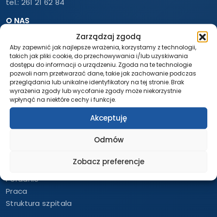
tel.:
261 21 62 84
O NAS
Zarządzaj zgodą
Informacje
Aby zapewnić jak najlepsze wrażenia, korzystamy z technologii,
Zespół
takich jak pliki cookie, do przechowywania i/lub uzyskiwania
Struktura szpitala
dostępu do informacji o urządzeniu. Zgoda na te technologie
Dokumenty dla Sygnalistów
pozwoli nam przetwarzać dane, takie jak zachowanie podczas
przeglądania lub unikalne identyfikatory na tej stronie. Brak
Deklaracja dostępności
wyrażenia zgody lub wycofanie zgody może niekorzystnie
Polityka prywatności
wpłynąć na niektóre cechy i funkcje.
Ochrona danych osobowych
Akceptuję
SZPITAL
Odmów
Aktualności
Usługi
Zobacz preferencje
Oddziały szpitala
Poradnie
Praca
Struktura szpitala