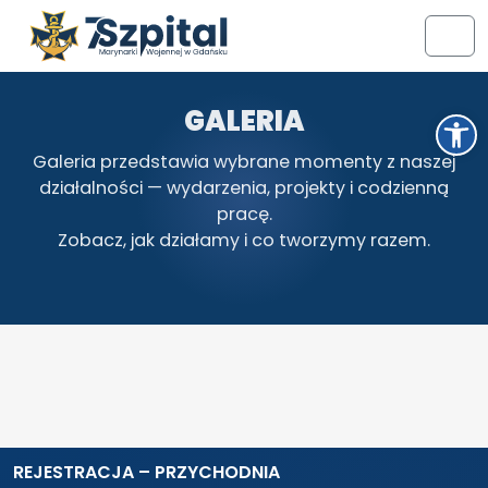
Przejdź do treści
Przejdź do stopki
Men
GALERIA
Otwórz pasek narzędzi
Galeria przedstawia wybrane momenty z naszej
działalności — wydarzenia, projekty i codzienną
pracę.
Zobacz, jak działamy i co tworzymy razem.
REJESTRACJA – PRZYCHODNIA