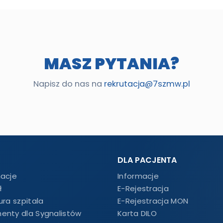
MASZ PYTANIA?
Napisz do nas na
rekrutacja@7szmw.pl
DLA PACJENTA
macje
Informacje
ł
E-Rejestracja
ura szpitala
E-Rejestracja MON
enty dla Sygnalistów
Karta DILO