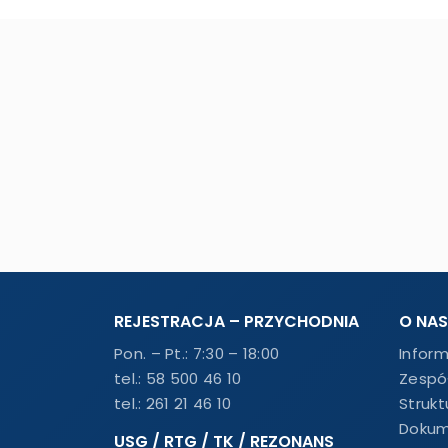
REJESTRACJA – PRZYCHODNIA
O NAS
Pon. – Pt.: 7:30 – 18:00
Infor
tel.:
58 500 46 10
Zespó
tel.:
261 21 46 10
Strukt
Dokum
USG / RTG / TK / REZONANS