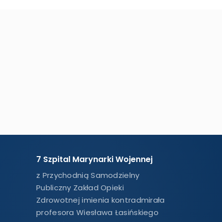
7 Szpital Marynarki Wojennej
z Przychodnią Samodzielny
Publiczny Zakład Opieki
Zdrowotnej imienia kontradmirała
profesora Wiesława Łasińskiego