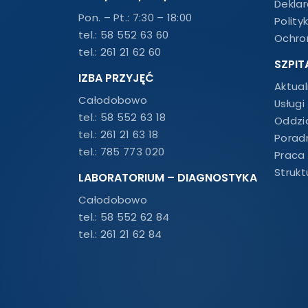
Dekla
Pon. – Pt.: 7:30 – 18:00
Polity
tel.:
58 552 63 60
Ochro
tel.:
261 21 62 60
SZPIT
IZBA PRZYJĘĆ
Aktual
Całodobowo
Usługi
tel.:
58 552 63 18
Oddzia
tel.:
261 21 63 18
Porad
tel.:
785 773 020
Praca
Strukt
LABORATORIUM – DIAGNOSTYKA
Całodobowo
tel.:
58 552 62 84
tel.:
261 21 62 84