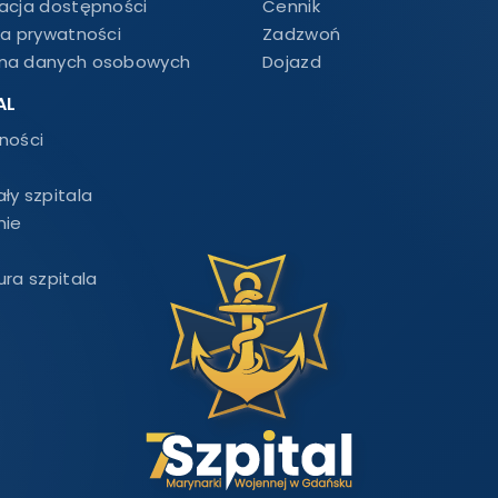
racja dostępności
Cennik
ka prywatności
Zadzwoń
na danych osobowych
Dojazd
AL
ności
ły szpitala
nie
ura szpitala