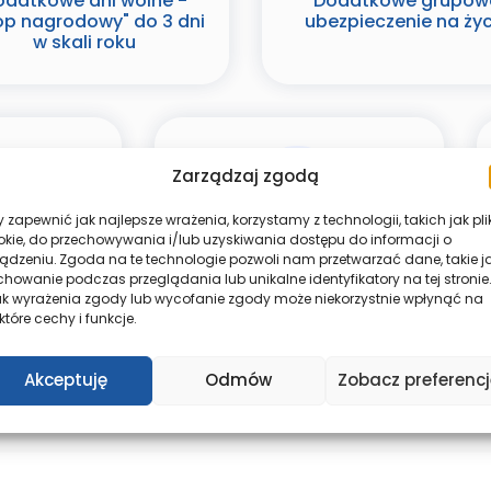
odatkowe dni wolne -
Dodatkowe grupow
lop nagrodowy" do 3 dni
ubezpieczenie na życ
w skali roku
Zarządzaj zgodą
 zapewnić jak najlepsze wrażenia, korzystamy z technologii, takich jak pli
okie, do przechowywania i/lub uzyskiwania dostępu do informacji o
ządzeniu. Zgoda na te technologie pozwoli nam przetwarzać dane, takie j
do studiów,
Kasa Zapomogowo -
howanie podczas przeglądania lub unikalne identyfikatory na tej stronie.
, kursów,
Pożyczkowa
ak wyrażenia zgody lub wycofanie zgody może niekorzystnie wpłynąć na
cji i innych
które cechy i funkcje.
ch form
enia
Akceptuję
Odmów
Zobacz preferencj