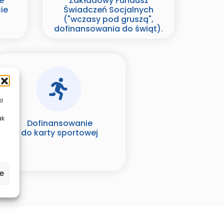
e
Zakładowy Fundusz
ie
Świadczeń Socjalnych
("wczasy pod gruszą",
dofinansowania do świąt).
ki
ak
Dofinansowanie
do karty sportowej
e