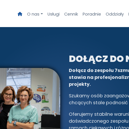
O nas
Usługi
Cennik
Poradnie
Oddziały
DOŁĄCZ DO 
Dołącz do zespołu 7szmw.
stawia na profesjonaliz
projekty.
Szukamy osób zaangażow
chcących stale podnosić
Oferujemy stabilne warunk
doświadczonego zespołu
ramach ciekawych i różno