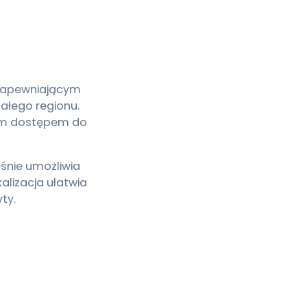
u zapewniającym
ałego regionu.
wym dostępem do
eśnie umożliwia
alizacja ułatwia
ty.