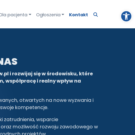
Otw
Dla pacjenta
Ogłoszenia
Kontakt
NAS
pl i rozwijaj się w środowisku, które
m, współpracę i realny wpływ na
anych, otwartych na nowe wyzwania i
 swoje kompetencje.
i zatrudnienia, wsparcie
 oraz możliwość rozwoju zawodowego w
rodnych projektów.