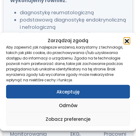
Wykonujemy również:
diagnostykę reumatologiczną
podstawową diagnostykę endokrynoliczną
i nefrologiczną
biopsję i trepanobiopsję szpiku
Zarządzaj zgodą
Prowadzimy program edukacyjny dla chorych
Aby zapewnić jak najlepsze wrażenia, korzystamy z technologii,
takich jak pliki cookie, do przechowywania i/lub uzyskiwania
na cukrzycę.
dostępu do informacji o urządzeniu. Zgoda na te technologie
pozwoli nam przetwarzać dane, takie jak zachowanie podczas
Stacja Dializ, umożliwia wykonywanie ostrych i
przeglądania lub unikalne identyfikatory na tej stronie. Brak
planowych zabiegów hemodializy dla
wyrażenia zgody lub wycofanie zgody może niekorzystnie
pacjentów Oddziału Wewnętrznego.
wpłynąć na niektóre cechy i funkcje.
Akceptuję
Pracownia Endoskopowa umożliwia szeroką
diagnostykę i leczenie pacjentów ze
Odmów
schorzeniami przewodu pokarmowego.
Zobacz preferencje
W ramach wymaganych szkoleń uzyskano
certyfikaty dla Pracowni Ambulatoryjnego
Monitorowania EKG, Pracowni