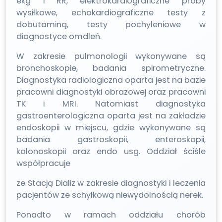
ekg i RR, elektrokardiograficzne próby
wysiłkowe, echokardiograficzne testy z
dobutaminą, testy pochyleniowe w
diagnostyce omdleń.
W zakresie pulmonologii wykonywane są
bronchoskopie, badania spirometryczne.
Diagnostyka radiologiczna oparta jest na bazie
pracowni diagnostyki obrazowej oraz pracowni
TK i MRI. Natomiast diagnostyka
gastroenterologiczna oparta jest na zakładzie
endoskopii w miejscu, gdzie wykonywane są
badania gastroskopii, enteroskopii,
kolonoskopii oraz endo usg. Oddział ściśle
współpracuje
ze Stacją Dializ w zakresie diagnostyki i leczenia
pacjentów ze schyłkową niewydolnością nerek.
Ponadto w ramach oddziału chorób