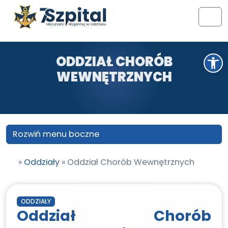
Przejdź do treści
Przejdź do stopki
Men
Otwórz pasek narzędzi
ODDZIAŁ CHORÓB
WEWNĘTRZNYCH
Rozwiń menu boczne
»
Oddziały
»
Oddział Chorób Wewnętrznych
ODDZIAŁY
Oddział Chorób