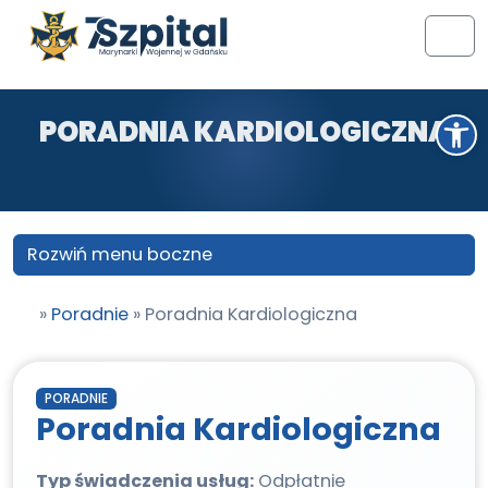
Przejdź do treści
Przejdź do stopki
Men
Otwórz pasek narzędzi
PORADNIA KARDIOLOGICZNA
Rozwiń menu boczne
»
Poradnie
»
Poradnia Kardiologiczna
PORADNIE
Poradnia Kardiologiczna
Typ świadczenia usług:
Odpłatnie