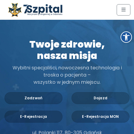
Przejdź do treści
Przejdź do stopki
Men
Ot
Twoje zdrowie,
nasza misja
Wybitni specjaliści, nowoczesna technologia i
troska o pacjenta –
wszystko w jednym miejscu.
Zadzwoń
Dojazd
E-Rejestracja
E-Rejestracja MON
ul. Polanki 117, 80-305 Gdańsk