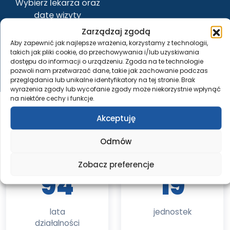
Wybierz lekarza oraz
datę wizyty
Zarządzaj zgodą
Aby zapewnić jak najlepsze wrażenia, korzystamy z technologii,
takich jak pliki cookie, do przechowywania i/lub uzyskiwania
E-REJESTRACJA
dostępu do informacji o urządzeniu. Zgoda na te technologie
pozwoli nam przetwarzać dane, takie jak zachowanie podczas
przeglądania lub unikalne identyfikatory na tej stronie. Brak
wyrażenia zgody lub wycofanie zgody może niekorzystnie wpłynąć
na niektóre cechy i funkcje.
Akceptuję
7SZMW W LICZBACH
Odmów
Zobacz preferencje
94
19
lata
jednostek
działalności