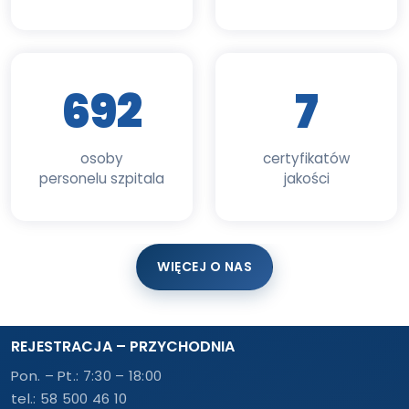
692
7
osoby
certyfikatów
personelu szpitala
jakości
WIĘCEJ O NAS
REJESTRACJA – PRZYCHODNIA
Pon. – Pt.: 7:30 – 18:00
tel.:
58 500 46 10