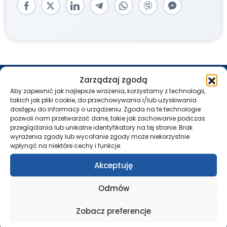
REJESTRACJA – PRZYCHODNIA
Zarządzaj zgodą
Aby zapewnić jak najlepsze wrażenia, korzystamy z technologii,
Pon. – Pt.: 7:30 – 18:00
takich jak pliki cookie, do przechowywania i/lub uzyskiwania
tel.:
58 500 46 10
dostępu do informacji o urządzeniu. Zgoda na te technologie
tel.:
261 21 46 10
pozwoli nam przetwarzać dane, takie jak zachowanie podczas
przeglądania lub unikalne identyfikatory na tej stronie. Brak
USG / RTG / TK / REZONANS
wyrażenia zgody lub wycofanie zgody może niekorzystnie
wpłynąć na niektóre cechy i funkcje.
Pon. – Pt.: 7:30 – 18:00
Akceptuję
tel.:
58 552 63 60
tel.:
261 21 62 60
Odmów
IZBA PRZYJĘĆ
Zobacz preferencje
Całodobowo
tel.:
58 552 63 18