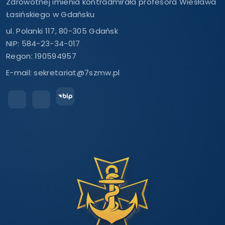
Zdrowotnej imienia kontradmirała profesora Wiesława
Łasińskiego w Gdańsku
ul. Polanki 117, 80-305 Gdańsk
NIP: 584-23-34-017
Regon: 190594957
E-mail:
sekretariat@7szmw.pl