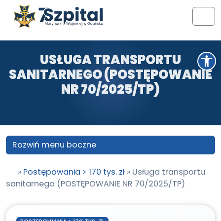
Przejdź do treści
Przejdź do stopki
Men
Otwórz pasek narzędzi
USŁUGA TRANSPORTU
SANITARNEGO (POSTĘPOWANIE
NR 70/2025/TP)
Rozwiń menu boczne
»
Postępowania > 170 tys. zł
»
Usługa transportu
sanitarnego (POSTĘPOWANIE NR 70/2025/TP)