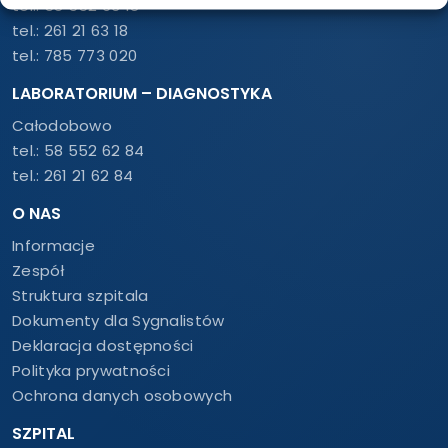
tel.:
58 552 63 18
tel.:
261 21 63 18
tel.:
785 773 020
LABORATORIUM – DIAGNOSTYKA
Całodobowo
tel.:
58 552 62 84
tel.:
261 21 62 84
O NAS
Informacje
Zespół
Struktura szpitala
Dokumenty dla Sygnalistów
Deklaracja dostępności
Polityka prywatności
Ochrona danych osobowych
SZPITAL