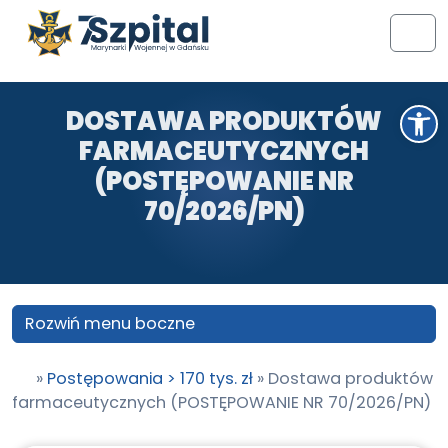
Przejdź do treści
Przejdź do stopki
Men
Otwórz pasek narzędzi
DOSTAWA PRODUKTÓW
FARMACEUTYCZNYCH
(POSTĘPOWANIE NR
70/2026/PN)
Rozwiń menu boczne
»
Postępowania > 170 tys. zł
»
Dostawa produktów
farmaceutycznych (POSTĘPOWANIE NR 70/2026/PN)