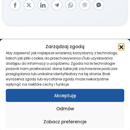
REJESTRACJA – PRZYCHODNIA
Zarządzaj zgodą
Aby zapewnić jak najlepsze wrażenia, korzystamy z technologii,
Pon. – Pt.: 7:30 – 18:00
takich jak pliki cookie, do przechowywania i/lub uzyskiwania
tel.:
58 500 46 10
dostępu do informacji o urządzeniu. Zgoda na te technologie
pozwoli nam przetwarzać dane, takie jak zachowanie podczas
tel.:
261 21 46 10
przeglądania lub unikalne identyfikatory na tej stronie. Brak
wyrażenia zgody lub wycofanie zgody może niekorzystnie
USG / RTG / TK / REZONANS
wpłynąć na niektóre cechy i funkcje.
Pon. – Pt.: 7:30 – 18:00
Akceptuję
tel.:
58 552 63 60
tel.:
261 21 62 60
Odmów
IZBA PRZYJĘĆ
Zobacz preferencje
Całodobowo