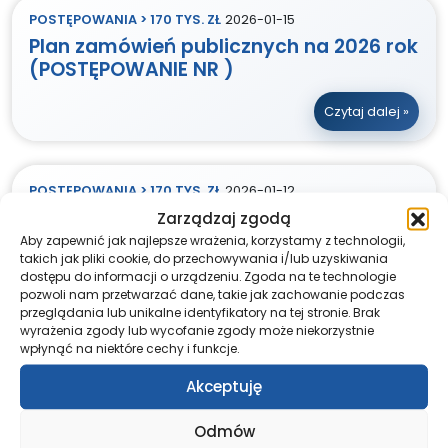
POSTĘPOWANIA > 170 TYS. ZŁ
2026-01-15
Plan zamówień publicznych na 2026 rok
(POSTĘPOWANIE NR )
Czytaj dalej »
POSTĘPOWANIA > 170 TYS. ZŁ
2026-01-12
Dostawa sprzętu medycznego i
Zarządzaj zgodą
wyposażenia w ramach realizacji
Aby zapewnić jak najlepsze wrażenia, korzystamy z technologii,
takich jak pliki cookie, do przechowywania i/lub uzyskiwania
zadania „Poprawa dostępności do
dostępu do informacji o urządzeniu. Zgoda na te technologie
diagnostyki i leczenia onkologicznego
pozwoli nam przetwarzać dane, takie jak zachowanie podczas
ONKO+ w 7 Szpitalu Marynarki Wojennej
przeglądania lub unikalne identyfikatory na tej stronie. Brak
w Gdańsku” (POSTĘPOWANIE NR
wyrażenia zgody lub wycofanie zgody może niekorzystnie
wpłynąć na niektóre cechy i funkcje.
5/2026/PN)
Akceptuję
Dostawa sprzętu medycznego i wyposażenia w
ramach realizacji zadania „Poprawa
Odmów
dostępności do diagnostyki i leczenia