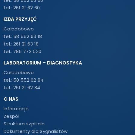
tel.:
58 552 63 60
tel.:
261 21 62 60
IZBA PRZYJĘĆ
Całodobowo
tel.:
58 552 63 18
tel.:
261 21 63 18
tel.:
785 773 020
LABORATORIUM – DIAGNOSTYKA
Całodobowo
tel.:
58 552 62 84
tel.:
261 21 62 84
O NAS
Informacje
Zespół
Struktura szpitala
Dokumenty dla Sygnalistów