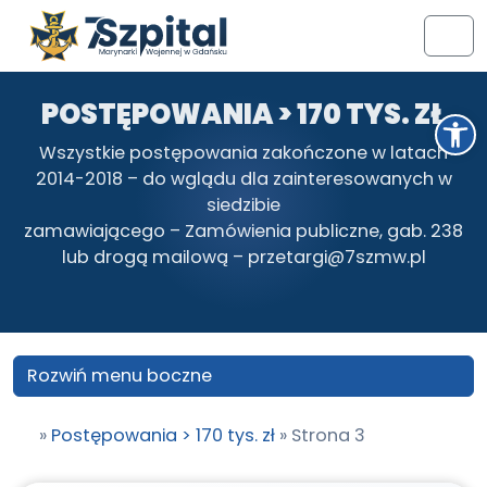
Przejdź do treści
Przejdź do stopki
Men
POSTĘPOWANIA > 170 TYS. ZŁ
Otwórz pasek narzędzi
Wszystkie postępowania zakończone w latach
2014-2018 – do wglądu dla zainteresowanych w
siedzibie
zamawiającego – Zamówienia publiczne, gab. 238
lub drogą mailową – przetargi@7szmw.pl
Rozwiń menu boczne
»
Postępowania > 170 tys. zł
»
Strona 3