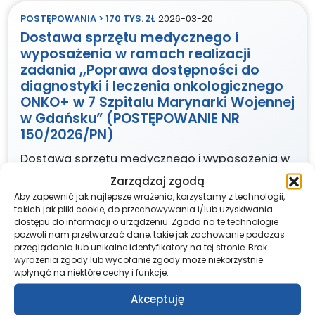
POSTĘPOWANIA > 170 TYS. ZŁ
2026-03-20
Dostawa sprzętu medycznego i
wyposażenia w ramach realizacji
zadania „Poprawa dostępności do
diagnostyki i leczenia onkologicznego
ONKO+ w 7 Szpitalu Marynarki Wojennej
w Gdańsku” (POSTĘPOWANIE NR
150/2026/PN)
Dostawa sprzętu medycznego i wyposażenia w
ramach realizacji zadania „Poprawa
Zarządzaj zgodą
dostępności do diagnostyki i leczenia
Aby zapewnić jak najlepsze wrażenia, korzystamy z technologii,
onkologicznego ONKO+ w 7 Szpitalu Marynarki
takich jak pliki cookie, do przechowywania i/lub uzyskiwania
dostępu do informacji o urządzeniu. Zgoda na te technologie
Wojennej w Gdańsku” w 2 częściach
pozwoli nam przetwarzać dane, takie jak zachowanie podczas
przeglądania lub unikalne identyfikatory na tej stronie. Brak
Czytaj dalej »
wyrażenia zgody lub wycofanie zgody może niekorzystnie
wpłynąć na niektóre cechy i funkcje.
Akceptuję
POSTĘPOWANIA > 170 TYS. ZŁ
2026-03-12