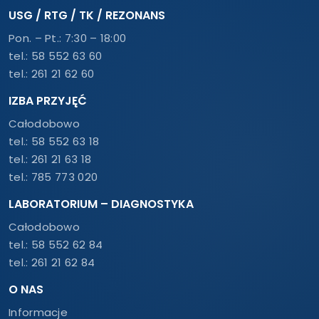
USG / RTG / TK / REZONANS
Pon. – Pt.: 7:30 – 18:00
tel.:
58 552 63 60
tel.:
261 21 62 60
IZBA PRZYJĘĆ
Całodobowo
tel.:
58 552 63 18
tel.:
261 21 63 18
tel.:
785 773 020
LABORATORIUM – DIAGNOSTYKA
Całodobowo
tel.:
58 552 62 84
tel.:
261 21 62 84
O NAS
Informacje