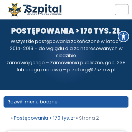
Przejdź do treści
Przejdź do stopki
Men
POSTĘPOWANIA > 170 TYS. ZŁ
Otwórz pasek narzędzi
Wszystkie postępowania zakończone w latach
2014-2018 – do wglądu dla zainteresowanych w
siedzibie
zamawiającego – Zamówienia publiczne, gab. 238
lub drogą mailową – przetargi@7szmw.pl
Rozwiń menu boczne
»
Postępowania > 170 tys. zł
»
Strona 2