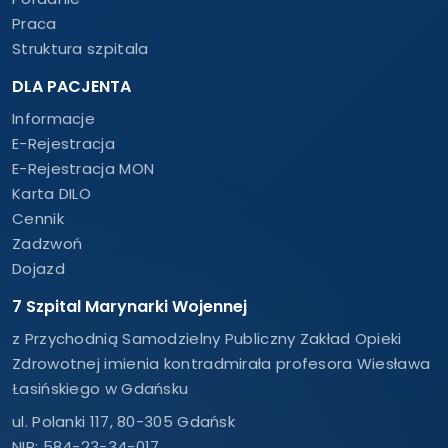
Praca
Struktura szpitala
DLA PACJENTA
Informacje
E-Rejestracja
E-Rejestracja MON
Karta DILO
Cennik
Zadzwoń
Dojazd
7 Szpital Marynarki Wojennej
z Przychodnią Samodzielny Publiczny Zakład Opieki
Zdrowotnej imienia kontradmirała profesora Wiesława
Łasińskiego w Gdańsku
ul. Polanki 117, 80-305 Gdańsk
NIP: 584-23-34-017