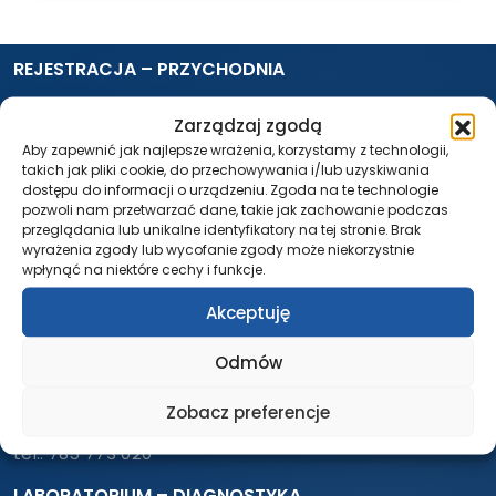
REJESTRACJA – PRZYCHODNIA
Pon. – Pt.: 7:30 – 18:00
Zarządzaj zgodą
tel.:
58 500 46 10
Aby zapewnić jak najlepsze wrażenia, korzystamy z technologii,
tel.:
261 21 46 10
takich jak pliki cookie, do przechowywania i/lub uzyskiwania
dostępu do informacji o urządzeniu. Zgoda na te technologie
USG / RTG / TK / REZONANS
pozwoli nam przetwarzać dane, takie jak zachowanie podczas
przeglądania lub unikalne identyfikatory na tej stronie. Brak
Pon. – Pt.: 7:30 – 18:00
wyrażenia zgody lub wycofanie zgody może niekorzystnie
tel.:
58 552 63 60
wpłynąć na niektóre cechy i funkcje.
tel.:
261 21 62 60
Akceptuję
IZBA PRZYJĘĆ
Odmów
Całodobowo
tel.:
58 552 63 18
Zobacz preferencje
tel.:
261 21 63 18
tel.:
785 773 020
LABORATORIUM – DIAGNOSTYKA