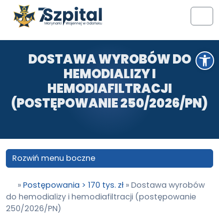
Przejdź do treści
Przejdź do stopki
Men
Otwórz pasek narzędzi
DOSTAWA WYROBÓW DO
HEMODIALIZY I
HEMODIAFILTRACJI
(POSTĘPOWANIE 250/2026/PN)
Rozwiń menu boczne
»
Postępowania > 170 tys. zł
»
Dostawa wyrobów
do hemodializy i hemodiafiltracji (postępowanie
250/2026/PN)