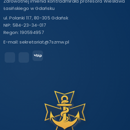
Zdrowotnej imienia kontradmirała profesora Wiesława
Łasińskiego w Gdańsku
ul. Polanki 117, 80-305 Gdańsk
NIP: 584-23-34-017
Regon: 190594957
E-mail:
sekretariat@7szmw.pl