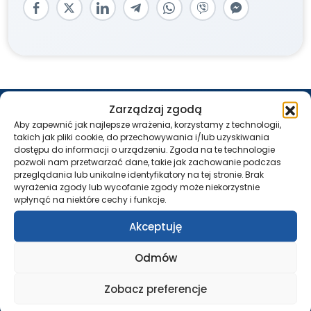
REJESTRACJA – PRZYCHODNIA
Zarządzaj zgodą
Aby zapewnić jak najlepsze wrażenia, korzystamy z technologii,
Pon. – Pt.: 7:30 – 18:00
takich jak pliki cookie, do przechowywania i/lub uzyskiwania
tel.:
58 500 46 10
dostępu do informacji o urządzeniu. Zgoda na te technologie
tel.:
261 21 46 10
pozwoli nam przetwarzać dane, takie jak zachowanie podczas
przeglądania lub unikalne identyfikatory na tej stronie. Brak
USG / RTG / TK / REZONANS
wyrażenia zgody lub wycofanie zgody może niekorzystnie
wpłynąć na niektóre cechy i funkcje.
Pon. – Pt.: 7:30 – 18:00
Akceptuję
tel.:
58 552 63 60
tel.:
261 21 62 60
Odmów
IZBA PRZYJĘĆ
Zobacz preferencje
Całodobowo
tel.:
58 552 63 18