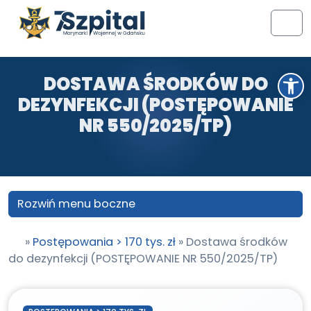
Przejdź do treści
Przejdź do stopki
Men
Otwórz pasek narzędzi
DOSTAWA ŚRODKÓW DO
DEZYNFEKCJI (POSTĘPOWANIE
NR 550/2025/TP)
Rozwiń menu boczne
»
Postępowania > 170 tys. zł
»
Dostawa środków
do dezynfekcji (POSTĘPOWANIE NR 550/2025/TP)