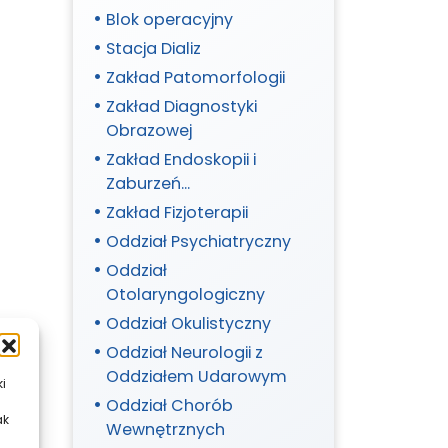
Blok operacyjny
Stacja Dializ
Zakład Patomorfologii
Zakład Diagnostyki
Obrazowej
Zakład Endoskopii i
Zaburzeń
Metabolicznych
Zakład Fizjoterapii
Oddział Psychiatryczny
Oddział
Otolaryngologiczny
Oddział Okulistyczny
Oddział Neurologii z
Oddziałem Udarowym
ki
Oddział Chorób
ak
Wewnętrznych