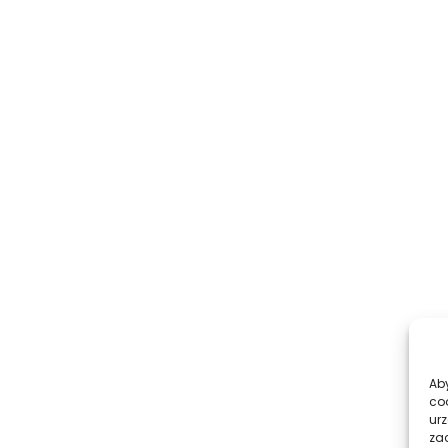
Aby
co
ur
zac