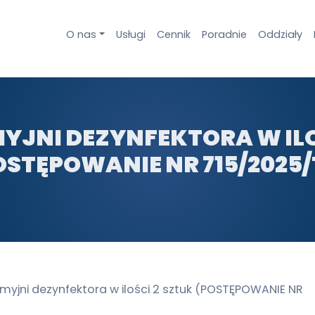
O nas
Usługi
Cennik
Poradnie
Oddziały
JNI DEZYNFEKTORA W ILO
OSTĘPOWANIE NR 715/2025/
yjni dezynfektora w ilości 2 sztuk (POSTĘPOWANIE NR