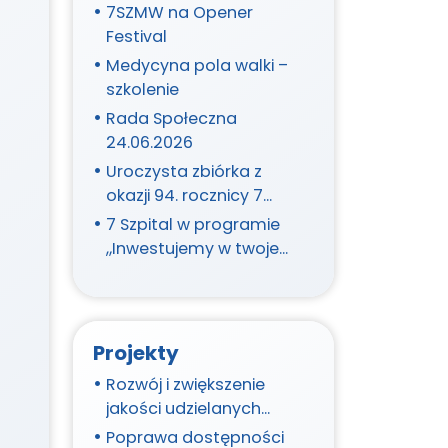
program ONKO+
7SZMW na Opener
Festival
Medycyna pola walki –
szkolenie
Rada Społeczna
24.06.2026
Uroczysta zbiórka z
okazji 94. rocznicy 7
Szpitala Marynarki
7 Szpital w programie
Wojennej oraz Święta
„Inwestujemy w twoje
Konstytucji 3 Maja
zdrowie”
Projekty
Rozwój i zwiększenie
jakości udzielanych
świadczeń medycznych
Poprawa dostępności