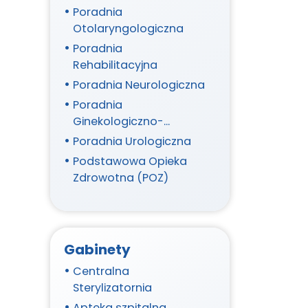
Poradnia
Otolaryngologiczna
Poradnia
Rehabilitacyjna
Poradnia Neurologiczna
Poradnia
Ginekologiczno-
Położnicza
Poradnia Urologiczna
Podstawowa Opieka
Zdrowotna (POZ)
Gabinety
Centralna
Sterylizatornia
Apteka szpitalna