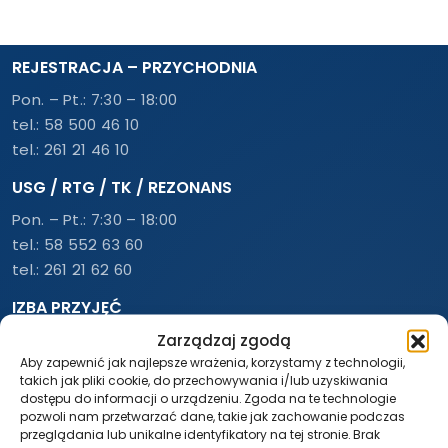
REJESTRACJA – PRZYCHODNIA
Pon. – Pt.: 7:30 – 18:00
tel.:
58 500 46 10
tel.:
261 21 46 10
USG / RTG / TK / REZONANS
Pon. – Pt.: 7:30 – 18:00
tel.:
58 552 63 60
tel.:
261 21 62 60
IZBA PRZYJĘĆ
Zarządzaj zgodą
Całodobowo
Aby zapewnić jak najlepsze wrażenia, korzystamy z technologii,
tel.:
58 552 63 18
takich jak pliki cookie, do przechowywania i/lub uzyskiwania
tel.:
261 21 63 18
dostępu do informacji o urządzeniu. Zgoda na te technologie
tel.:
785 773 020
pozwoli nam przetwarzać dane, takie jak zachowanie podczas
przeglądania lub unikalne identyfikatory na tej stronie. Brak