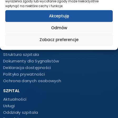
LABORATORIUM – DIAGNOSTYKA
wyrażenia zgody lub wycofanie zgody może niekorzystnie
wpłynąć na niektóre cechy i funkcje.
Całodobowo
Akceptuję
tel.:
58 552 62 84
tel.:
261 21 62 84
Odmów
O NAS
Zobacz preferencje
Informacje
Zespół
Struktura szpitala
Dokumenty dla Sygnalistów
Deklaracja dostępności
Polityka prywatności
Ochrona danych osobowych
SZPITAL
Aktualności
Usługi
Oddziały szpitala