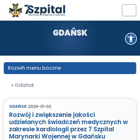
Przejdź do treści
Przejdź do stopki
Men
GDAŃSK
Otwórz pasek narzędzi
Rozwiń menu boczne
»
Gdańsk
GDAŃSK
2026-01-02
Rozwój i zwiększenie jakości
udzielanych świadczeń medycznych w
zakresie kardiologii przez 7 Szpital
Marynarki Wojennej w Gdańsku