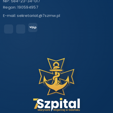
NIP: 584-23-34-017
Regon: 190594957
E-mail:
sekretariat@7szmw.pl