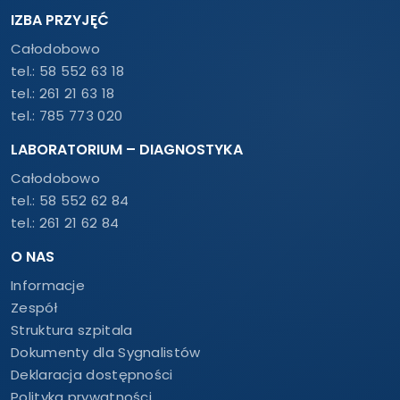
IZBA PRZYJĘĆ
Całodobowo
tel.:
58 552 63 18
tel.:
261 21 63 18
tel.:
785 773 020
LABORATORIUM – DIAGNOSTYKA
Całodobowo
tel.:
58 552 62 84
tel.:
261 21 62 84
O NAS
Informacje
Zespół
Struktura szpitala
Dokumenty dla Sygnalistów
Deklaracja dostępności
Polityka prywatności