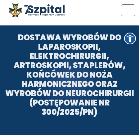
Przejdź do treści
Przejdź do stopki
Men
Otwórz pasek narzędzi
DOSTAWA WYROBÓW DO
LAPAROSKOPII,
ELEKTROCHIRURGII,
ARTROSKOPII, STAPLERÓW,
KOŃCÓWEK DO NOŻA
HARMONICZNEGO ORAZ
WYROBÓW DO NEUROCHIRURGII
(POSTĘPOWANIE NR
300/2025/PN)