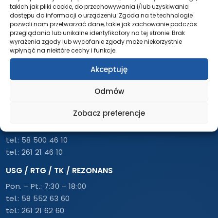
takich jak pliki cookie, do przechowywania i/lub uzyskiwania
dostępu do informacji o urządzeniu. Zgoda na te technologie
Udostępnij ten post
pozwoli nam przetwarzać dane, takie jak zachowanie podczas
przeglądania lub unikalne identyfikatory na tej stronie. Brak
wyrażenia zgody lub wycofanie zgody może niekorzystnie
wpłynąć na niektóre cechy i funkcje.
Akceptuję
Odmów
REJESTRACJA – PRZYCHODNIA
Zobacz preferencje
Pon. – Pt.: 7:30 – 18:00
tel.:
58 500 46 10
tel.:
261 21 46 10
USG / RTG / TK / REZONANS
Pon. – Pt.: 7:30 – 18:00
tel.:
58 552 63 60
tel.:
261 21 62 60