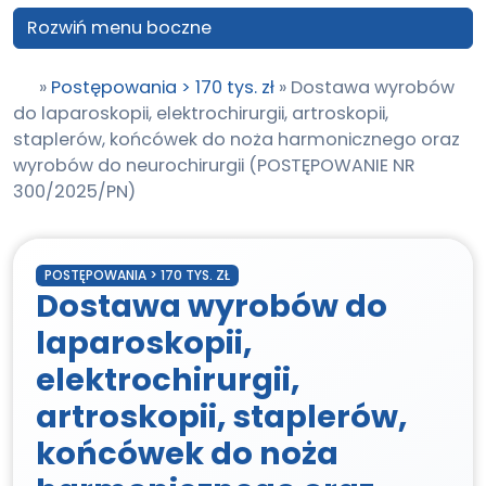
Rozwiń menu boczne
»
Postępowania > 170 tys. zł
»
Dostawa wyrobów
do laparoskopii, elektrochirurgii, artroskopii,
staplerów, końcówek do noża harmonicznego oraz
wyrobów do neurochirurgii (POSTĘPOWANIE NR
300/2025/PN)
POSTĘPOWANIA > 170 TYS. ZŁ
Dostawa wyrobów do
laparoskopii,
elektrochirurgii,
artroskopii, staplerów,
końcówek do noża