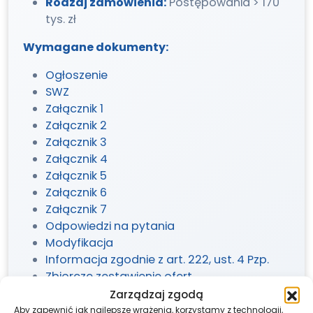
Rodzaj zamówienia:
Postępowania > 170
tys. zł
Wymagane dokumenty:
Ogłoszenie
SWZ
Załącznik 1
Załącznik 2
Załącznik 3
Załącznik 4
Załącznik 5
Załącznik 6
Załącznik 7
Odpowiedzi na pytania
Modyfikacja
Informacja zgodnie z art. 222, ust. 4 Pzp.
Zbiorcze zestawienie ofert
Informacja o wyborze najkorzystniejszej
Zarządzaj zgodą
oferty
Aby zapewnić jak najlepsze wrażenia, korzystamy z technologii,