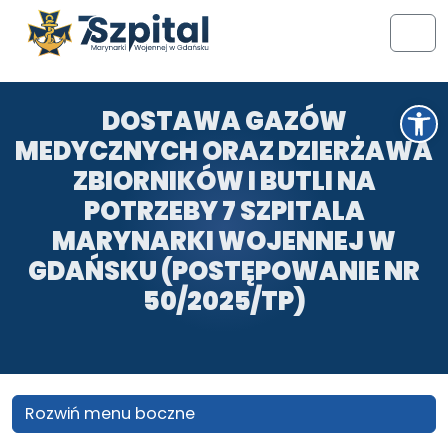
Przejdź do treści
Przejdź do stopki
Men
Otwórz pasek narzędzi
DOSTAWA GAZÓW
MEDYCZNYCH ORAZ DZIERŻAWA
ZBIORNIKÓW I BUTLI NA
POTRZEBY 7 SZPITALA
MARYNARKI WOJENNEJ W
GDAŃSKU (POSTĘPOWANIE NR
50/2025/TP)
Rozwiń menu boczne