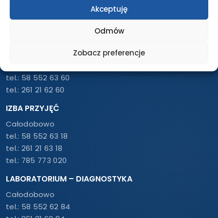
Pon. – Pt.: 7:30 – 18:00
Akceptuję
tel.:
58 500 46 10
Odmów
tel.:
261 21 46 10
USG / RTG / TK / REZONANS
Zobacz preferencje
Pon. – Pt.: 7:30 – 18:00
tel.:
58 552 63 60
tel.:
261 21 62 60
IZBA PRZYJĘĆ
Całodobowo
tel.:
58 552 63 18
tel.:
261 21 63 18
tel.:
785 773 020
LABORATORIUM – DIAGNOSTYKA
Całodobowo
tel.:
58 552 62 84