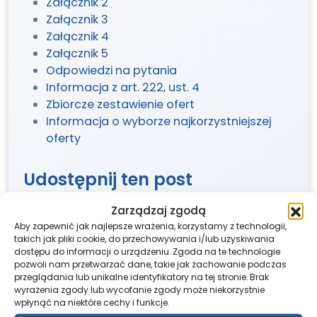
Załącznik 2
Załącznik 3
Załącznik 4
Załącznik 5
Odpowiedzi na pytania
Informacja z art. 222, ust. 4
Zbiorcze zestawienie ofert
Informacja o wyborze najkorzystniejszej
oferty
Udostępnij ten post
Zarządzaj zgodą
Aby zapewnić jak najlepsze wrażenia, korzystamy z technologii,
takich jak pliki cookie, do przechowywania i/lub uzyskiwania
dostępu do informacji o urządzeniu. Zgoda na te technologie
pozwoli nam przetwarzać dane, takie jak zachowanie podczas
przeglądania lub unikalne identyfikatory na tej stronie. Brak
wyrażenia zgody lub wycofanie zgody może niekorzystnie
wpłynąć na niektóre cechy i funkcje.
REJESTRACJA – PRZYCHODNIA