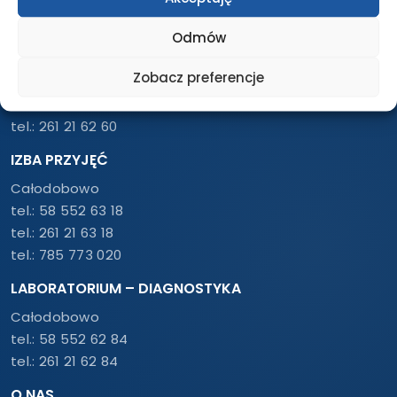
tel.:
261 21 46 10
Odmów
USG / RTG / TK / REZONANS
Zobacz preferencje
Pon. – Pt.: 7:30 – 18:00
tel.:
58 552 63 60
tel.:
261 21 62 60
IZBA PRZYJĘĆ
Całodobowo
tel.:
58 552 63 18
tel.:
261 21 63 18
tel.:
785 773 020
LABORATORIUM – DIAGNOSTYKA
Całodobowo
tel.:
58 552 62 84
tel.:
261 21 62 84
O NAS