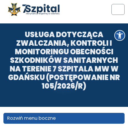
Przejdź do treści
Przejdź do stopki
Men
Otwórz pasek narzędzi
USŁUGA DOTYCZĄCA
ZWALCZANIA, KONTROLI I
MONITORINGU OBECNOŚCI
SZKODNIKÓW SANITARNYCH
NA TERENIE 7 SZPITALA MW W
GDAŃSKU (POSTĘPOWANIE NR
105/2026/R)
Rozwiń menu boczne