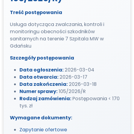
Treść postępowania
Usługa dotycząca zwalczania, kontroli i
monitoringu obecności szkodników
sanitarnych na terenie 7 Szpitala MW w
Gdańsku
Szczegóły postępowania
Data ogłoszenia:
2026-03-04
Data otwarcia:
2026-03-17
Data zakończenia:
2026-03-18
Numer sprawy:
105/2026/R
Rodzaj zamówienia:
Postępowania < 170
tys. zł
Wymagane dokumenty:
Zapytanie ofertowe