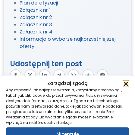
Plan deratyzacji
Załącznik nr 1
Załącznik nr 2
Załącznik nr 3
Załącznik nr 4
Informacja o wyborze najkorzystniejszej
oferty
Udostępnij ten post
Zarządzaj zgodą
Aby zapewnić jak najlepsze wrażenia, korzystamy z technologii,
takich jak pliki cookie, do przechowywania i/lub uzyskiwania
dostępu do informacji o urządzeniu. Zgoda na te technologie
pozwoli nam przetwarzać dane, takie jak zachowanie podczas
przeglądania lub unikalne identyfikatory na tej stronie. Brak
REJESTRACJA – PRZYCHODNIA
wyrażenia zgody lub wycofanie zgody może niekorzystnie
wpłynąć na niektóre cechy i funkcje.
Pon. – Pt.: 7:30 – 18:00
Akceptuję
tel.:
58 500 46 10