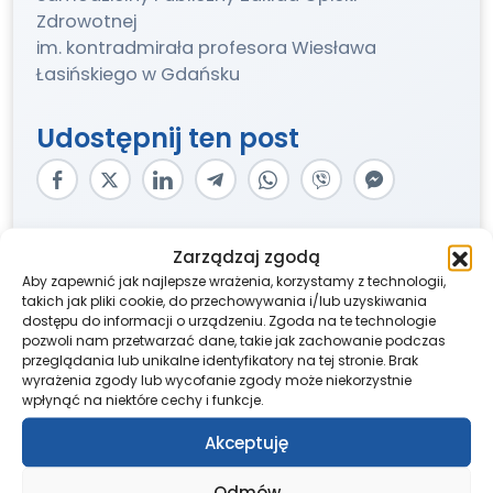
Zdrowotnej
im. kontradmirała profesora Wiesława
Łasińskiego w Gdańsku
Udostępnij ten post
Zarządzaj zgodą
Aby zapewnić jak najlepsze wrażenia, korzystamy z technologii,
takich jak pliki cookie, do przechowywania i/lub uzyskiwania
dostępu do informacji o urządzeniu. Zgoda na te technologie
REJESTRACJA – PRZYCHODNIA
pozwoli nam przetwarzać dane, takie jak zachowanie podczas
przeglądania lub unikalne identyfikatory na tej stronie. Brak
Pon. – Pt.: 7:30 – 18:00
wyrażenia zgody lub wycofanie zgody może niekorzystnie
tel.:
58 500 46 10
wpłynąć na niektóre cechy i funkcje.
tel.:
261 21 46 10
Akceptuję
USG / RTG / TK / REZONANS
Odmów