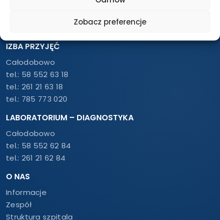
Pon. – Pt.: 7:30 – 18:00
tel.:
58 552 63 60
Zobacz preferencje
tel.:
261 21 62 60
IZBA PRZYJĘĆ
Całodobowo
tel.:
58 552 63 18
tel.:
261 21 63 18
tel.:
785 773 020
LABORATORIUM – DIAGNOSTYKA
Całodobowo
tel.:
58 552 62 84
tel.:
261 21 62 84
O NAS
Informacje
Zespół
Struktura szpitala