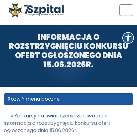
Przejdź do treści
Przejdź do stopki
Men
Otwórz pasek narzędzi
INFORMACJA O
ROZSTRZYGNIĘCIU KONKURSU
OFERT OGŁOSZONEGO DNIA
15.06.2026R.
Rozwiń menu boczne
»
Konkursy na świadczenia zdrowotne
»
Informacja o rozstrzygnięciu konkursu ofert
ogłoszonego dnia 15.06.2026r.