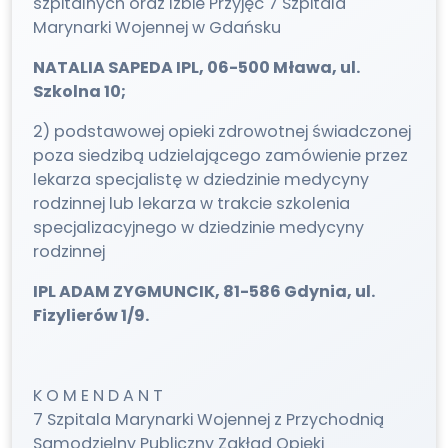
szpitalnych oraz Izbie Przyjęć 7 Szpitala
Marynarki Wojennej w Gdańsku
NATALIA SAPEDA IPL, 06-500 Mława, ul.
Szkolna 10;
2) podstawowej opieki zdrowotnej świadczonej
poza siedzibą udzielającego zamówienie przez
lekarza specjalistę w dziedzinie medycyny
rodzinnej lub lekarza w trakcie szkolenia
specjalizacyjnego w dziedzinie medycyny
rodzinnej
IPL ADAM ZYGMUNCIK, 81-586 Gdynia, ul.
Fizylierów 1/9.
K O M E N D A N T
7 Szpitala Marynarki Wojennej z Przychodnią
Samodzielny Publiczny Zakład Opieki