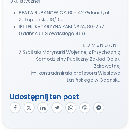
Okulistycznej
BEATA RUBANOWICZ, 80-142 Gdańsk, ul.
Zakopiańska 18/10,
IPL LEK. KATARZYNA KAMIŃSKA, 80-257
Gdańsk, ul. Słowackiego 45/9.
K O M E N D A N T
7 Szpitala Marynarki Wojennej z Przychodnią
Samodzielny Publiczny Zakład Opieki
Zdrowotnej
im. kontradmirała profesora Wiesława
Łasińskiego w Gdańsku
Udostępnij ten post