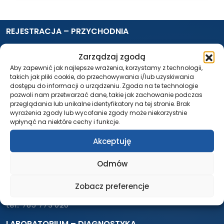
REJESTRACJA – PRZYCHODNIA
Pon. – Pt.: 7:30 – 18:00
Zarządzaj zgodą
tel.:
58 500 46 10
Aby zapewnić jak najlepsze wrażenia, korzystamy z technologii,
tel.:
261 21 46 10
takich jak pliki cookie, do przechowywania i/lub uzyskiwania
dostępu do informacji o urządzeniu. Zgoda na te technologie
USG / RTG / TK / REZONANS
pozwoli nam przetwarzać dane, takie jak zachowanie podczas
przeglądania lub unikalne identyfikatory na tej stronie. Brak
Pon. – Pt.: 7:30 – 18:00
wyrażenia zgody lub wycofanie zgody może niekorzystnie
tel.:
58 552 63 60
wpłynąć na niektóre cechy i funkcje.
tel.:
261 21 62 60
Akceptuję
IZBA PRZYJĘĆ
Odmów
Całodobowo
tel.:
58 552 63 18
Zobacz preferencje
tel.:
261 21 63 18
tel.:
785 773 020
LABORATORIUM – DIAGNOSTYKA