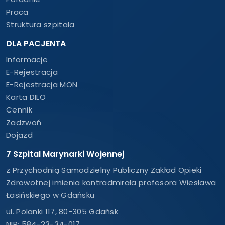
Praca
Struktura szpitala
DLA PACJENTA
Informacje
E-Rejestracja
E-Rejestracja MON
Karta DILO
Cennik
Zadzwoń
Dojazd
7 Szpital Marynarki Wojennej
z Przychodnią Samodzielny Publiczny Zakład Opieki
Zdrowotnej imienia kontradmirała profesora Wiesława
Łasińskiego w Gdańsku
ul. Polanki 117, 80-305 Gdańsk
NIP: 584-23-34-017