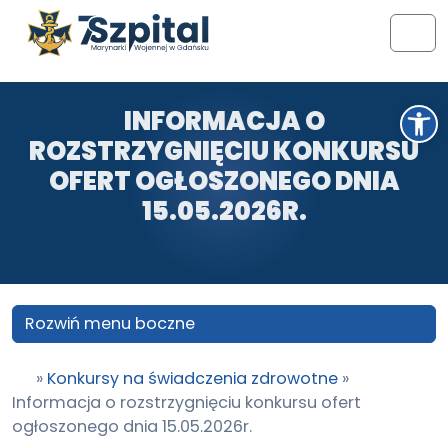
Przejdź do treści
Przejdź do stopki
Men
Otwórz pasek narzędzi
INFORMACJA O
ROZSTRZYGNIĘCIU KONKURSU
OFERT OGŁOSZONEGO DNIA
15.05.2026R.
Rozwiń menu boczne
»
Konkursy na świadczenia zdrowotne
»
Informacja o rozstrzygnięciu konkursu ofert
ogłoszonego dnia 15.05.2026r.