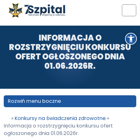
Przejdź do treści
Przejdź do stopki
Men
Otwórz pasek narzędzi
INFORMACJA O
ROZSTRZYGNIĘCIU KONKURSU
OFERT OGŁOSZONEGO DNIA
01.06.2026R.
Rozwiń menu boczne
»
Konkursy na świadczenia zdrowotne
»
Informacja o rozstrzygnięciu konkursu ofert
ogłoszonego dnia 01.06.2026r.