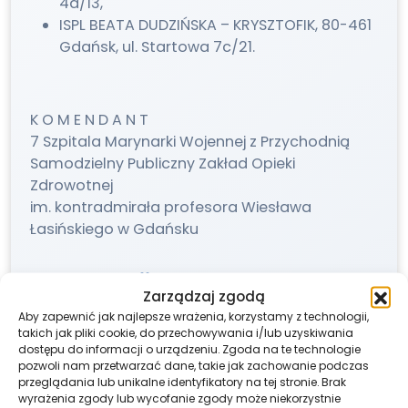
4a/13,
ISPL BEATA DUDZIŃSKA – KRYSZTOFIK, 80-461
Gdańsk, ul. Startowa 7c/21.
K O M E N D A N T
7 Szpitala Marynarki Wojennej z Przychodnią
Samodzielny Publiczny Zakład Opieki
Zdrowotnej
im. kontradmirała profesora Wiesława
Łasińskiego w Gdańsku
Udostępnij ten post
Zarządzaj zgodą
Aby zapewnić jak najlepsze wrażenia, korzystamy z technologii,
takich jak pliki cookie, do przechowywania i/lub uzyskiwania
dostępu do informacji o urządzeniu. Zgoda na te technologie
pozwoli nam przetwarzać dane, takie jak zachowanie podczas
przeglądania lub unikalne identyfikatory na tej stronie. Brak
wyrażenia zgody lub wycofanie zgody może niekorzystnie