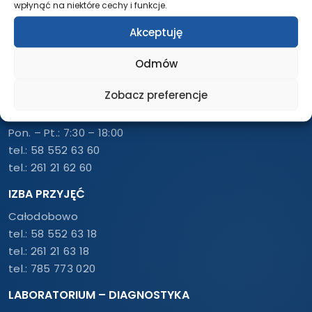
wpłynąć na niektóre cechy i funkcje.
REJESTRACJA – PRZYCHODNIA
Akceptuję
Pon. – Pt.: 7:30 – 18:00
Odmów
tel.:
58 500 46 10
tel.:
261 21 46 10
Zobacz preferencje
USG / RTG / TK / REZONANS
Pon. – Pt.: 7:30 – 18:00
tel.:
58 552 63 60
tel.:
261 21 62 60
IZBA PRZYJĘĆ
Całodobowo
tel.:
58 552 63 18
tel.:
261 21 63 18
tel.:
785 773 020
LABORATORIUM – DIAGNOSTYKA