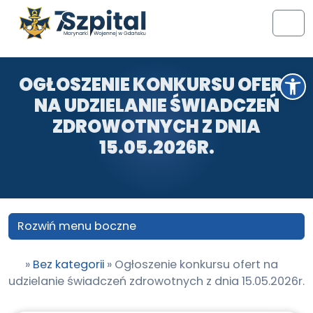
Przejdź do treści
Przejdź do stopki
Men
Otwórz pasek narzędzi
OGŁOSZENIE KONKURSU OFERT
NA UDZIELANIE ŚWIADCZEŃ
ZDROWOTNYCH Z DNIA
15.05.2026R.
Rozwiń menu boczne
»
Bez kategorii
»
Ogłoszenie konkursu ofert na
udzielanie świadczeń zdrowotnych z dnia 15.05.2026r.