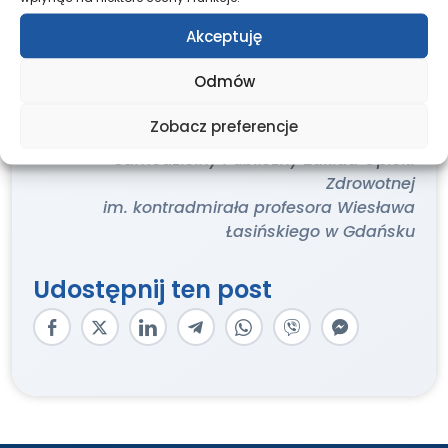
terminu składania ofert, a także umorzenia
Akceptuję
postępowania konkursowego w przypadku nie
wyłonienia właściwej oferty.
Odmów
K O M E N D A N T
Zobacz preferencje
7 Szpitala Marynarki Wojennej z Przychodnią
Samodzielny Publiczny Zakład Opieki
Zdrowotnej
im. kontradmirała profesora Wiesława
Łasińskiego w Gdańsku
Udostępnij ten post