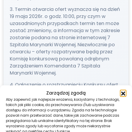
3. Termin otwarcia ofert wyznacza się na dzień
19 maja 2026r. o godz. 10:00, przy czym w
uzasadnionych przypadkach termin ten może
zostać zmieniony, a informacja w tym zakresie
zostanie podana na stronie internetowej 7
Szpitala Marynarki Wojennej. Niezwłocznie po
otwarciu – oferty rozpatrywane będą przez
Komisję konkursową powołaną odrębnym
Zarządzeniem Komendanta 7 Szpitala
Marynarki Wojennej.
4. Ogłoszenie o rozstrzygnięciu Konkursu ofert
nastąpi w miejscu i terminie podanym na
Zarządzaj zgodą
stronie internetowej 7 Szpitala Marynarki
Aby zapewnić jak najlepsze wrażenia, korzystamy z technologii,
takich jak pliki cookie, do przechowywania i/lub uzyskiwania
Wojennej.
dostępu do informacji o urządzeniu. Zgoda na te technologie
pozwoli nam przetwarzać dane, takie jak zachowanie podczas
5. Udzielający zamówienia zastrzega sobie
przeglądania lub unikalne identyfikatory na tej stronie. Brak
prawo do odwołania Konkursu, także w
wyrażenia zgody lub wycofanie zgody może niekorzystnie
wybranym zakresie, oraz do przesunięcia
wpłynąć na niektóre cechy i funkcje.