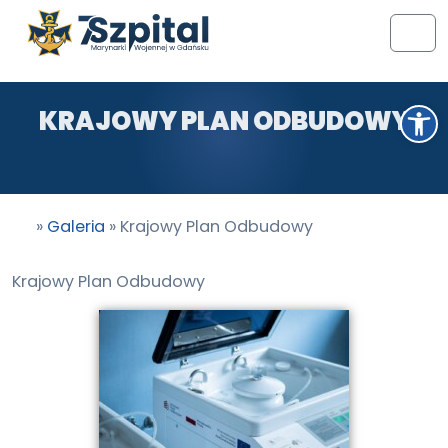
Przejdź do treści
Przejdź do stopki
Men
Otwórz pasek narzędzi
KRAJOWY PLAN ODBUDOWY
»
Galeria
»
Krajowy Plan Odbudowy
Krajowy Plan Odbudowy