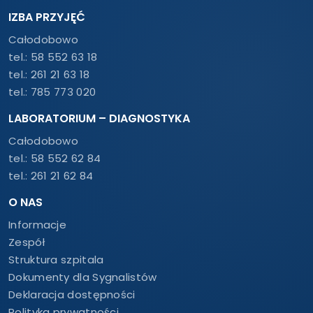
IZBA PRZYJĘĆ
Całodobowo
tel.:
58 552 63 18
tel.:
261 21 63 18
tel.:
785 773 020
LABORATORIUM – DIAGNOSTYKA
Całodobowo
tel.:
58 552 62 84
tel.:
261 21 62 84
O NAS
Informacje
Zespół
Struktura szpitala
Dokumenty dla Sygnalistów
Deklaracja dostępności
Polityka prywatności