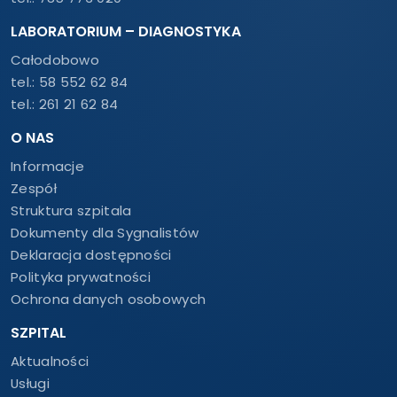
s
d
/
r
LABORATORIUM – DIAGNOSTYKA
s
e
k
s
Całodobowo
r
:
tel.:
58 552 62 84
z
y
tel.:
261 21 62 84
n
k
O NAS
ę
Informacje
p
o
Zespół
d
Struktura szpitala
a
Dokumenty dla Sygnalistów
w
c
Deklaracja dostępności
z
Polityka prywatności
ą
Ochrona danych osobowych
:
SZPITAL
Aktualności
Usługi