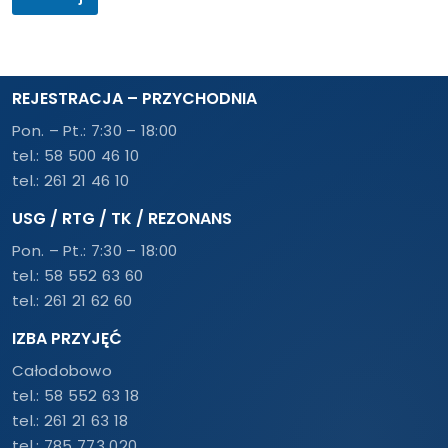
t
z
c
a
w
w
j
e
i
a
m
s
e
p
k
l
o
REJESTRACJA – PRZYCHODNIA
o
e
c
,
k
Pon. – Pt.: 7:30 – 18:00
z
P
t
t
tel.:
58 500 46 10
E
r
y
S
tel.:
261 21 46 10
o
t
E
n
r
L
USG / RTG / TK / REZONANS
i
a
)
c
d
Pon. – Pt.: 7:30 – 18:00
z
y
tel.:
58 552 63 60
n
c
e
tel.:
261 21 62 60
y
j
j
n
IZBA PRZYJĘĆ
n
a
e
Całodobowo
a
j
d
tel.:
58 552 63 18
n
r
a
tel.:
261 21 63 18
e
a
tel.:
785 773 020