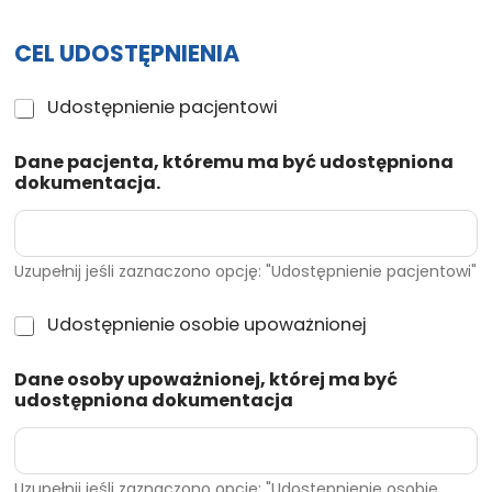
CEL UDOSTĘPNIENIA
U
Udostępnienie pacjentowi
d
o
Dane pacjenta, któremu ma być udostępniona
s
dokumentacja.
t
ę
p
n
i
Uzupełnij jeśli zaznaczono opcję: "Udostępnienie pacjentowi"
e
n
U
Udostępnienie osobie upoważnionej
i
d
e
o
p
Dane osoby upoważnionej, której ma być
s
a
udostępniona dokumentacja
t
c
ę
j
p
e
n
n
i
Uzupełnij jeśli zaznaczono opcję: "Udostępnienie osobie