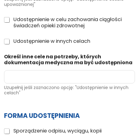
t
upoważnionej"
e
o
n
w
i
U
Udostępnienie w celu zachowania ciągłości
i
e
d
świadczeń opieki zdrowotnej
o
o
s
s
o
U
Udostępnienie w innych celach
t
b
d
ę
i
o
p
Określ inne cele na potrzeby, których
e
s
n
dokumentacja medyczna ma być udostępniona
u
t
i
p
ę
e
o
p
n
w
n
i
a
i
Uzupełnij jeśli zaznaczono opcję: "Udostępnienie w innych
e
celach"
ż
e
w
n
n
c
i
i
e
o
e
l
FORMA UDOSTĘPNIENIA
n
w
u
e
i
z
j
n
F
Sporządzenie odpisu, wyciągu, kopii
a
n
o
c