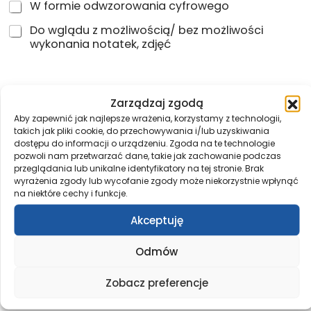
y
W formie odwzorowania cyfrowego
r
h
c
m
o
Do wglądu z możliwością/ bez możliwości
h
a
w
c
wykonania notatek, zdjęć
u
a
e
d
n
l
o
i
a
s
a
FORMA ODBIORU
c
t
c
Zarządzaj zgodą
h
ę
i
Aby zapewnić jak najlepsze wrażenia, korzystamy z technologii,
p
ą
O
Odbiór osobisty
takich jak pliki cookie, do przechowywania i/lub uzyskiwania
n
g
d
dostępu do informacji o urządzeniu. Zgoda na te technologie
i
ł
b
pozwoli nam przetwarzać dane, takie jak zachowanie podczas
O
Odbiór przez osobę upoważnioną (imię,
e
o
i
przeglądania lub unikalne identyfikatory na tej stronie. Brak
d
n
nazwisko, PESEL)
ś
ó
wyrażenia zgody lub wycofanie zgody może niekorzystnie wpłynąć
b
i
c
na niektóre cechy i funkcje.
r
i
a
i
o
Uzupełnij dane osoby upoważnionej do odbioru
ó
*
ś
Akceptuję
s
dokumentacji (imię, nazwisko, PESEL)
r
w
o
p
i
b
Odmów
r
a
i
z
d
s
Zobacz preferencje
e
Uzupełnij jeśli zaznaczono opcję: "Odbiór przez osobę
c
t
upoważnioną"
z
z
y
o