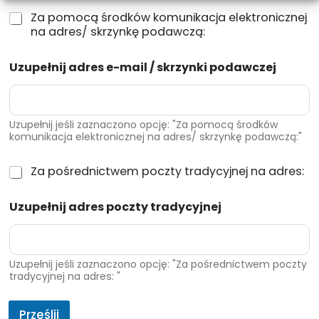
e
s
ń
Z
Za pomocą środków komunikacja elektronicznej
o
o
a
na adres/ skrzynkę podawczą:
b
p
p
ę
i
o
u
Uzupełnij adres e-mail / skrzynki podawczej
e
m
p
k
o
o
i
c
w
z
ą
a
d
ś
Uzupełnij jeśli zaznaczono opcję: "Za pomocą środków
ż
r
komunikacja elektronicznej na adres/ skrzynkę podawczą:"
r
n
o
o
i
w
d
Z
Za pośrednictwem poczty tradycyjnej na adres:
o
o
k
a
n
t
ó
o
p
ą
n
w
Uzupełnij adres poczty tradycyjnej
s
o
(
e
k
o
ś
i
j
o
b
r
m
m
ę
e
i
u
c
d
Uzupełnij jeśli zaznaczono opcję: "Za pośrednictwem poczty
ę
n
e
tradycyjnej na adres: "
n
,
i
l
i
n
k
e
c
a
a
Prześlij
Z