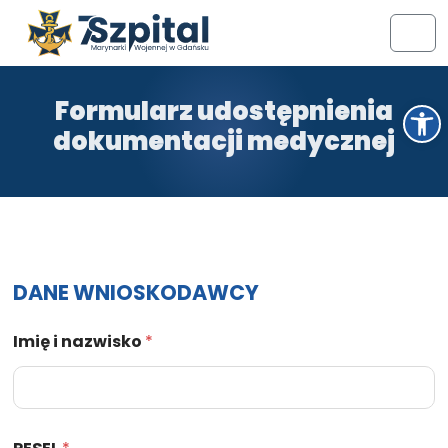
Przejdź do treści
Przejdź do stopki
Men
Formularz udostępnienia
Otwórz pasek narzędzi
dokumentacji medycznej
DANE WNIOSKODAWCY
Imię i nazwisko
*